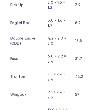
2.0 × 1.5 ×
Pick Up
3.9
1.3
3.0 × 1.6 ×
Engkel Box
8.2
1.7
Double Engkel
4.2 × 2.0 ×
16.8
(CDD)
2.0
6.0 × 2.2 ×
Fuso
31.7
2.4
7.5 × 2.4 ×
Tronton
43.2
2.4
9.5 × 2.4 ×
Wingbox
57
2.5