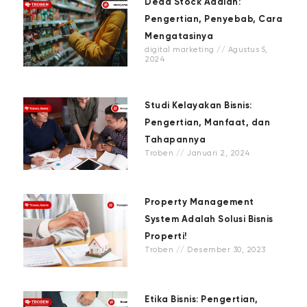
Dead Stock Adalah:
Pengertian, Penyebab, Cara
Mengatasinya
digital marketing
Agustus 5,
2024
Studi Kelayakan Bisnis:
Pengertian, Manfaat, dan
Tahapannya
Troben
Januari 2, 2024
Property Management
System Adalah Solusi Bisnis
Properti!
Troben
Desember 30, 2023
Etika Bisnis: Pengertian,