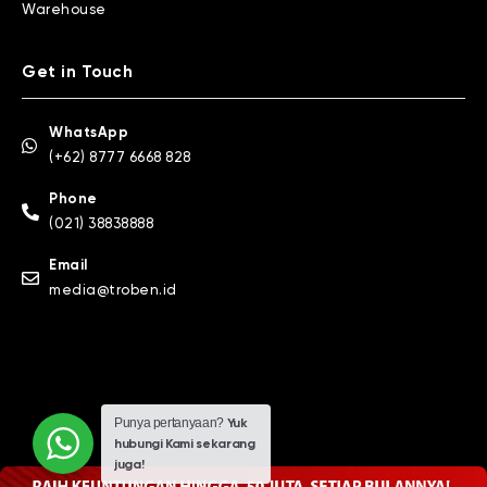
Warehouse
Get in Touch
WhatsApp
(+62) 8777 6668 828
Phone
(021) 38838888
Email
media@troben.id
Punya pertanyaan?
Yuk
hubungi Kami sekarang
juga!