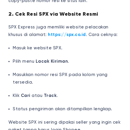
copy-paste nomor resi ke situs lain.
2. Cek Resi SPX via Website Resmi
SPX Express juga memiliki website pelacakan
khusus di alamat:
https://spx.co.id
. Cara ceknya:
Masuk ke website SPX.
Pilih menu
Lacak Kiriman
.
Masukkan nomor resi SPX pada kolom yang
tersedia.
Klik
Cari
atau
Track
.
Status pengiriman akan ditampilkan lengkap.
Website SPX ini sering dipakai seller yang ingin cek
paket tanpa harus login Shopee.