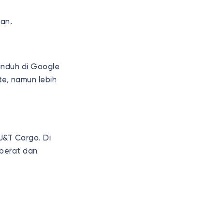
an.
unduh di Google
e, namun lebih
J&T Cargo. Di
 berat dan