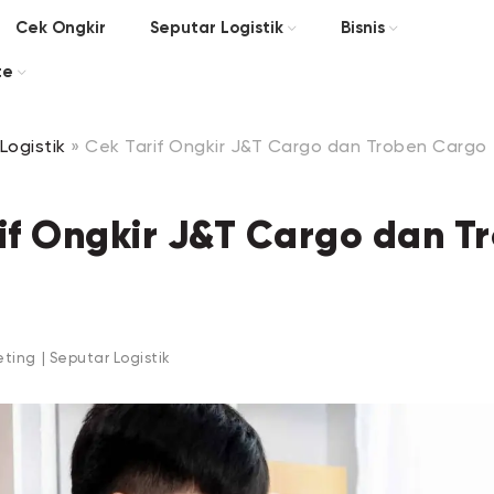
Cek Ongkir
Seputar Logistik
Bisnis
te
Logistik
»
Cek Tarif Ongkir J&T Cargo dan Troben Cargo
if Ongkir J&T Cargo dan T
eting
|
Seputar Logistik