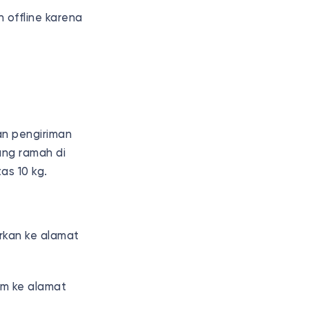
n offline karena
an pengiriman
ang ramah di
as 10 kg.
rkan ke alamat
im ke alamat