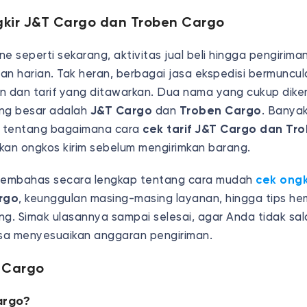
gkir J&T Cargo dan Troben Cargo
ine seperti sekarang, aktivitas jual beli hingga pengirim
an harian. Tak heran, berbagai jasa ekspedisi bermuncu
n dan tarif yang ditawarkan. Dua nama yang cukup diken
ang besar adalah
J&T Cargo
dan
Troben Cargo
. Banya
 tentang bagaimana cara
cek tarif J&T Cargo dan Tr
kan ongkos kirim sebelum mengirimkan barang.
n membahas secara lengkap tentang cara mudah
cek ongk
rgo
, keunggulan masing-masing layanan, hingga tips h
g. Simak ulasannya sampai selesai, agar Anda tidak sala
isa menyesuaikan anggaran pengiriman.
 Cargo
argo?