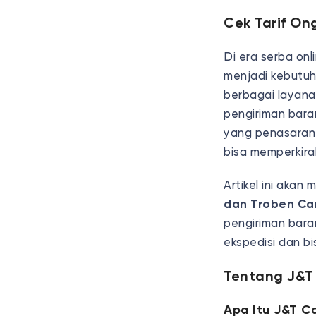
Cek Tarif On
Di era serba onl
menjadi kebutuh
berbagai layana
pengiriman bar
yang penasaran
bisa memperkira
Artikel ini aka
dan Troben Ca
pengiriman baran
ekspedisi dan b
Tentang J&T
Apa Itu J&T C