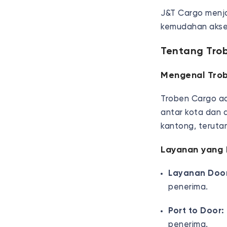
J&T Cargo menjad
kemudahan akses
Tentang Tro
Mengenal Tro
Troben Cargo ad
antar kota dan 
kantong, teruta
Layanan yang 
Layanan Door
penerima.
Port to Door:
penerima.