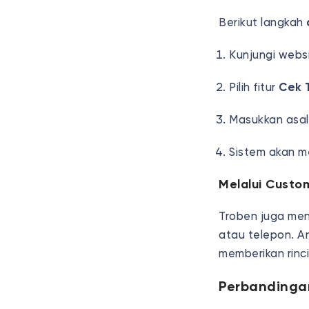
Berikut langkah
Kunjungi webs
Pilih fitur
Cek T
Masukkan asal,
Sistem akan me
Melalui Custo
Troben juga men
atau telepon. A
memberikan rincia
Perbandingan