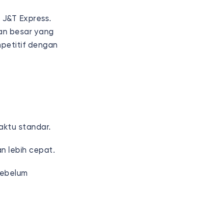
 J&T Express.
an besar yang
mpetitif dengan
ktu standar.
n lebih cepat.
sebelum