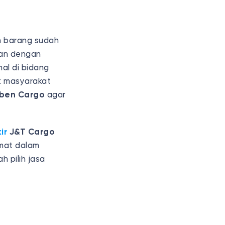
an barang sudah
lan dengan
al di bidang
k masyarakat
oben Cargo
agar
ir
J&T Cargo
emat dalam
h pilih jasa