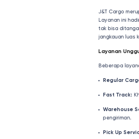
J&T Cargo merup
Layanan ini had
tak bisa ditang
jangkauan luas k
Layanan Unggu
Beberapa layana
Regular Carg
Fast Track:
Kh
Warehouse Se
pengiriman.
Pick Up Servi