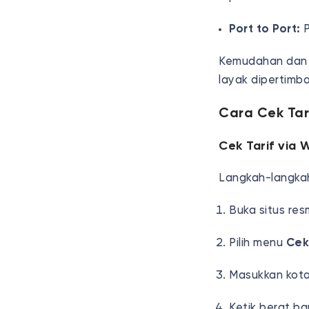
Port to Port:
P
Kemudahan dan v
layak dipertimb
Cara Cek Tar
Cek Tarif via 
Langkah-langk
Buka situs res
Pilih menu
Cek
Masukkan kota
Ketik berat ba