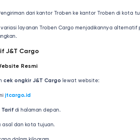
engiriman dari kantor Troben ke kantor Troben di kota tu
ariasi layanan Troben Cargo menjadikannya alternatif 
angkan.
if J&T Cargo
Website Resmi
ah
cek ongkir J&T Cargo
lewat website:
mi
jtcargo.id
 Tarif
di halaman depan.
 asal dan kota tujuan.
rang dalam kilogram.