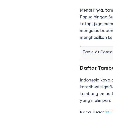
Menariknya, tam
Papua hingga S
tetapi juga memb
mengulas bebera
menghasilkan k
Table of Conte
Daftar Tamba
Indonesia kaya 
kontribusi signi
tambang emas te
yang melimpah.
Baca Juga:
10 