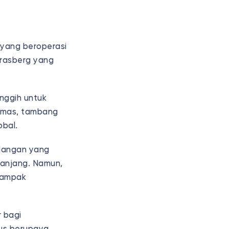
 yang beroperasi
Grasberg yang
nggih untuk
 emas, tambang
obal.
dangan yang
panjang. Namun,
dampak
 bagi