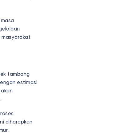
g masa
gelolaan
i masyarakat
oyek tambang
engan estimasi
n akan
a.
proses
ni diharapkan
imur.