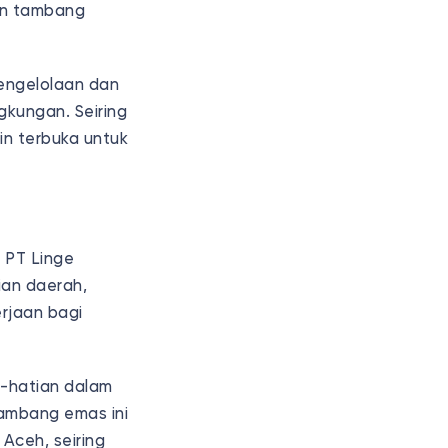
an tambang
engelolaan dan
gkungan. Seiring
n terbuka untuk
 PT Linge
ian daerah,
rjaan bagi
i-hatian dalam
Tambang emas ini
Aceh, seiring