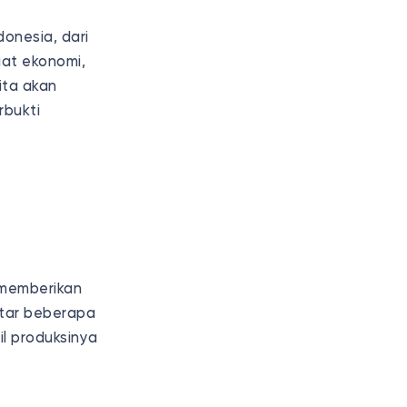
onesia, dari
at ekonomi,
ita akan
rbukti
 memberikan
ftar beberapa
l produksinya