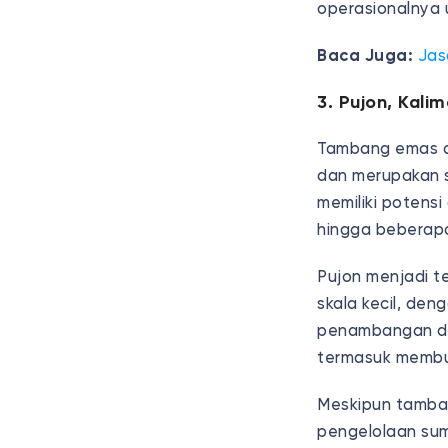
operasionalnya 
Baca Juga:
Jas
3. Pujon, Kali
Tambang emas di
dan merupakan s
memiliki potens
hingga beberapa
Pujon menjadi 
skala kecil, den
penambangan di 
termasuk membu
Meskipun tamban
pengelolaan sum