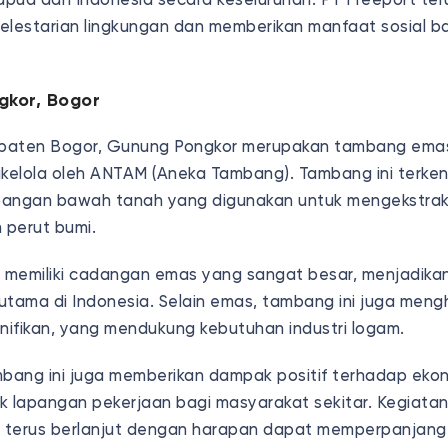
pua dan Indonesia secara keseluruhan. PT Freeport te
elestarian lingkungan dan memberikan manfaat sosial b
gkor, Bogor
bupaten Bogor, Gunung Pongkor merupakan tambang emas
ikelola oleh ANTAM (Aneka Tambang). Tambang ini terke
ngan bawah tanah yang digunakan untuk mengekstra
m perut bumi.
memiliki cadangan emas yang sangat besar, menjadikan
utama di Indonesia. Selain emas, tambang ini juga meng
gnifikan, yang mendukung kebutuhan industri logam.
ang ini juga memberikan dampak positif terhadap ekono
lapangan pekerjaan bagi masyarakat sekitar. Kegiata
 terus berlanjut dengan harapan dapat memperpanjan