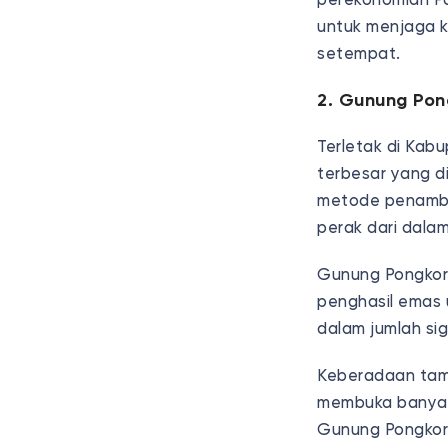
perekonomian Pa
untuk menjaga k
setempat.
2. Gunung Pon
Terletak di Ka
terbesar yang d
metode penamba
perak dari dala
Gunung Pongkor 
penghasil emas 
dalam jumlah si
Keberadaan tamb
membuka banyak 
Gunung Pongkor