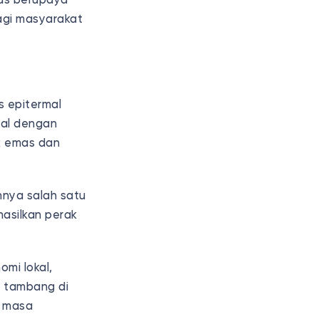
rus berupaya
agi masyarakat
 epitermal
nal dengan
k emas dan
nya salah satu
hasilkan perak
mi lokal,
n tambang di
g masa