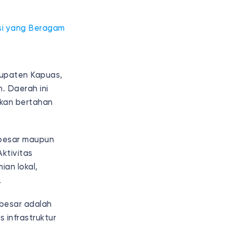
asi yang Beragam
bupaten Kapuas,
. Daerah ini
akan bertahan
 besar maupun
Aktivitas
an lokal,
.
besar adalah
 infrastruktur