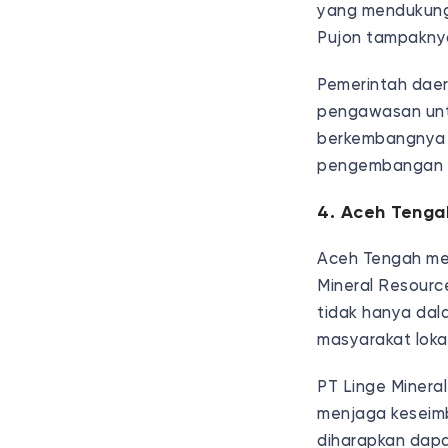
yang mendukung
Pujon tampakny
Pemerintah dae
pengawasan untu
berkembangnya 
pengembangan le
4. Aceh Tenga
Aceh Tengah men
Mineral Resourc
tidak hanya dal
masyarakat lokal
PT Linge Minera
menjaga keseimb
diharapkan dapat