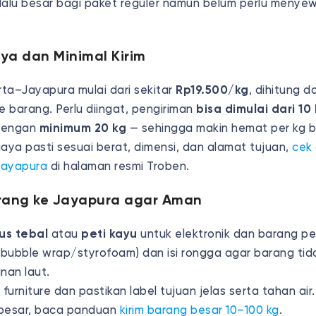
lalu besar bagi paket reguler namun belum perlu menyew
aya dan Minimal Kirim
rta–Jayapura mulai dari sekitar
Rp19.500/kg
, dihitung d
 barang. Perlu diingat, pengiriman
bisa dimulai dari 10
 dengan
minimum 20 kg
— sehingga makin hemat per kg b
aya pasti sesuai berat, dimensi, dan alamat tujuan,
cek 
Jayapura
di halaman resmi Troben.
arang ke Jayapura agar Aman
us tebal
atau
peti kayu
untuk elektronik dan barang pe
(bubble wrap/styrofoam) dan isi rongga agar barang tid
nan laut.
furniture dan pastikan label tujuan jelas serta tahan air.
besar, baca panduan
kirim barang besar 10–100 kg
.