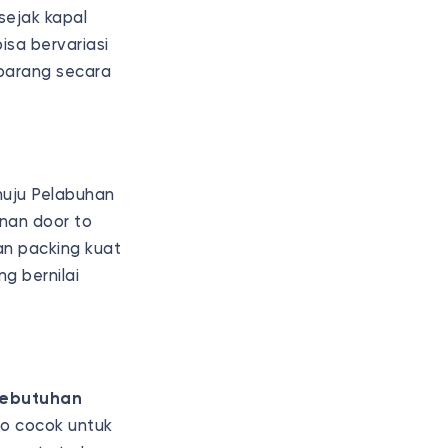
sejak kapal
isa bervariasi
 barang secara
nuju Pelabuhan
nan door to
an packing kuat
g bernilai
ebutuhan
go cocok untuk