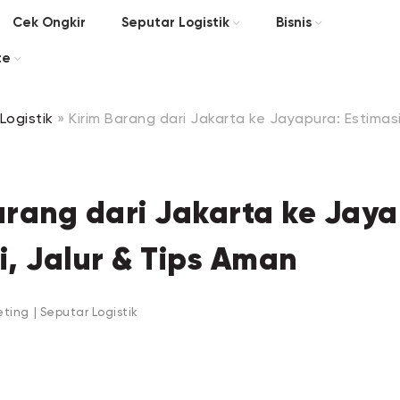
Cek Ongkir
Seputar Logistik
Bisnis
te
Logistik
»
Kirim Barang dari Jakarta ke Jayapura: Estimasi
arang dari Jakarta ke Jaya
i, Jalur & Tips Aman
eting
|
Seputar Logistik