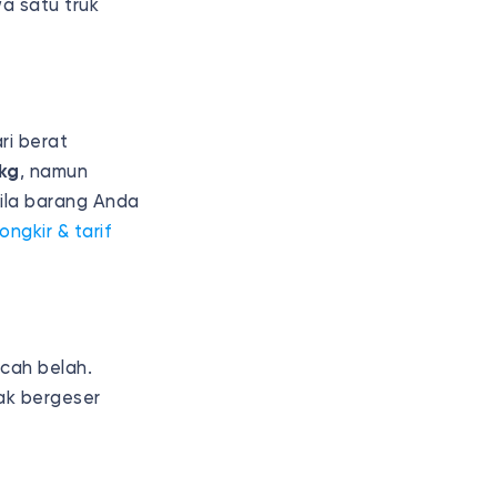
a satu truk
ari berat
 kg
, namun
ila barang Anda
ongkir & tarif
cah belah.
ak bergeser