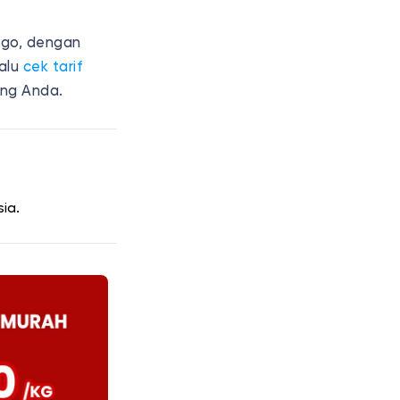
rgo, dengan
lalu
cek tarif
ang Anda.
ia.