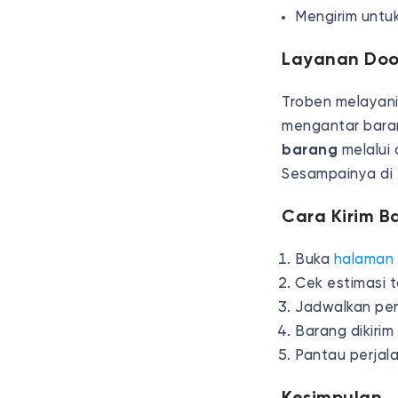
Mengirim untu
Layanan Door
Troben melayan
mengantar baran
barang
melalui 
Sesampainya di 
Cara Kirim B
Buka
halaman 
Cek estimasi t
Jadwalkan penj
Barang dikiri
Pantau perjala