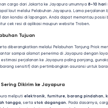
iman cargo dari Jakarta ke Jayapura umumnya
8–10 hari
apal laut melalui Pelabuhan Jayapura. Lama perjalanan b
l dan kondisi di lapangan. Anda dapat memantau posisi
fitur cek resi di aplikasi maupun website Troben.
labuhan Tujuan
arta diberangkatkan melalui Pelabuhan Tanjung Priok me
diantar sampai alamat penerima di Jayapura dengan laya
 estimasi perjalanan ke Jayapura paling panjang, gunak
 barang sensitif) dan pertimbangkan asuransi untuk baran
Sering Dikirim ke Jayapura
pura meliputi
elektronik
,
furniture
,
barang pindahan
,
k
ah tangga
, serta
stok dagangan
. Pada dasarnya, car