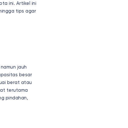
 ini. Artikel ini
hingga tips agar
 namun jauh
apasitas besar
uai berat atau
mat terutama
ang pindahan,