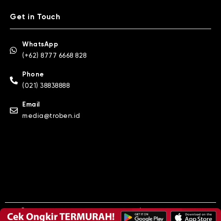
Get in Touch
WhatsApp
(+62) 8777 6668 828
Phone
(021) 38838888
Email
media@troben.id
© Copyright 2024. PT TrawLbens Teknologi Anak Indonesia.