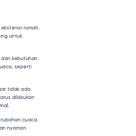
 eksterior rumah.
ting untuk
ra dan kebutuhan.
uaca, seperti
ar tidak ada
arus dilakukan
imal.
perubahan cuaca.
 dan nyaman