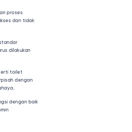
ari proses
akses dan tidak
 standar
rus dilakukan
rti toilet
erpisah dengan
bahaya.
ngsi dengan baik
amin