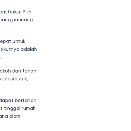
truksi. Pilih
 tiang pancang
tepat untuk
erikutnya adalah
n.
kokoh dan tahan
asi listrik,
l dapat bertahan
t tinggal rumah
ana alam.