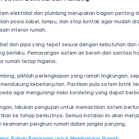
em elektrikal dan plumbing merupakan bagian penting d
ukan posisi kabel, lampu, dan stop kontak agar mudah di
in interior rumah.
kabel dan pipa yang tepat sesuai dengan kebutuhan dan
g berlaku. Pemasangan sistem air bersih dan sanitasi ha
ar rumah tetap higienis.
mbing, pilihlah perlengkapan yang ramah lingkungan, sepe
 mendukung keberlanjutan. Pastikan pula sistem listrik t
eda agar mengurangi risiko korsleting yang dapat ber
gan, lakukan pengujian untuk memastikan sistem berfu
tkan ke tahap berikutnya. Semua instalasi ini akan menj
 keamanan penghuni rumah dalam jangka panjang.
Jenis Bahan Bangunan untuk Membangun Rumah