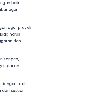
engan baik.
ibur agar
ungan agar proyek
juga harus
nggaran dan
an tangan,
enyimpanan
r dengan baik.
n dan sesuai