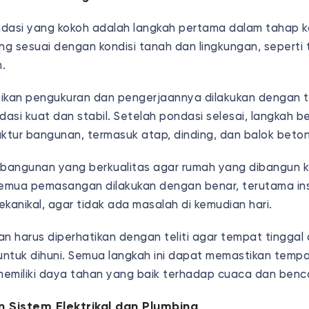
si yang kokoh adalah langkah pertama dalam tahap kons
ang sesuai dengan kondisi tanah dan lingkungan, seperti
m.
stikan pengukuran dan pengerjaannya dilakukan dengan 
asi kuat dan stabil. Setelah pondasi selesai, langkah b
tur bangunan, termasuk atap, dinding, dan balok beto
bangunan yang berkualitas agar rumah yang dibangun 
emua pemasangan dilakukan dengan benar, terutama instal
kanikal, agar tidak ada masalah di kemudian hari.
an harus diperhatikan dengan teliti agar tempat tingga
ntuk dihuni. Semua langkah ini dapat memastikan tempa
emiliki daya tahan yang baik terhadap cuaca dan benc
 Sistem Elektrikal dan Plumbing