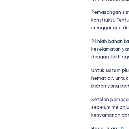
Pemasangan sist
konstruksi. Tent
mengganggu desa
Pilihlah bahan 
keselamatan yan
dengan teliti ag
Untuk sistem plu
hemat air, untuk
beban yang berb
Setelah pemasan
sebelum melanju
kenyamanan dan
Baca Juga:
15 