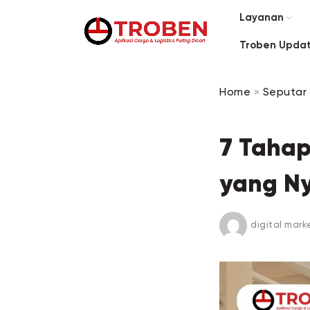
Layanan
Troben Upda
Home
»
Seputar 
7 Taha
yang N
digital mark