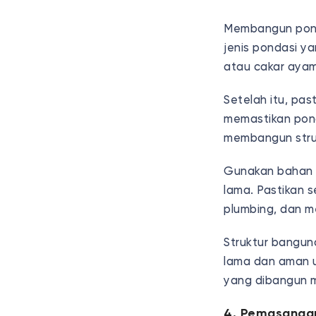
Membangun ponda
jenis pondasi y
atau cakar aya
Setelah itu, pa
memastikan pond
membangun struk
Gunakan bahan 
lama. Pastikan s
plumbing, dan me
Struktur bangun
lama dan aman u
yang dibangun m
4. Pemasangan