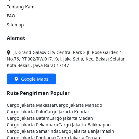
Tentang Kami
FAQ
Sitemap
Alamat
Jl. Grand Galaxy City Central Park 3 Jl. Rose Garden 1
No.76, RT.002/RW.017, Kel. Jaka Setia, Kec. Bekasi Selatan,
Kota Bekasi, Jawa Barat 17147
Google Maps
Rute Pengiriman Populer
Cargo Jakarta
Makassar
Cargo Jakarta
Manado
Cargo Jakarta
Palu
Cargo Jakarta
Kendari
Cargo Jakarta
Batam
Cargo Jakarta
Medan
Cargo Jakarta
Pekanbaru
Cargo Jakarta
Balikpapan
Cargo Jakarta
Samarinda
Cargo Jakarta
Banjarmasin
Cargo Jakarta
Pontianak
Cargo Jakarta
Ternate