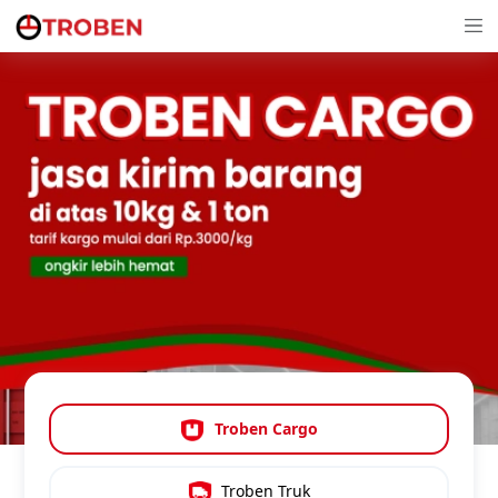
Perusahaan Ekspedisi & Jasa Pengiriman Cargo Murah Terlengkap
Troben Cargo
Troben Truk