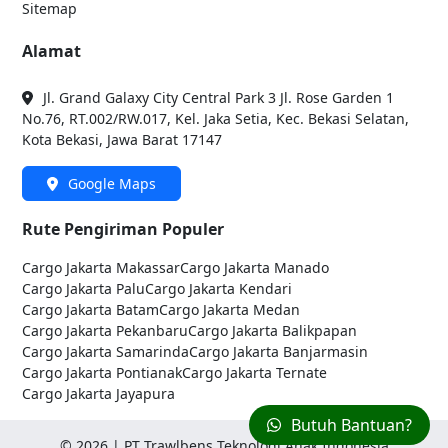
Sitemap
Alamat
Jl. Grand Galaxy City Central Park 3 Jl. Rose Garden 1
No.76, RT.002/RW.017, Kel. Jaka Setia, Kec. Bekasi Selatan,
Kota Bekasi, Jawa Barat 17147
Google Maps
Rute Pengiriman Populer
Cargo Jakarta
Makassar
Cargo Jakarta
Manado
Cargo Jakarta
Palu
Cargo Jakarta
Kendari
Cargo Jakarta
Batam
Cargo Jakarta
Medan
Cargo Jakarta
Pekanbaru
Cargo Jakarta
Balikpapan
Cargo Jakarta
Samarinda
Cargo Jakarta
Banjarmasin
Cargo Jakarta
Pontianak
Cargo Jakarta
Ternate
Cargo Jakarta
Jayapura
Butuh Bantuan?
©
2026
| PT Trawlbens Teknologi Anak Indonesia