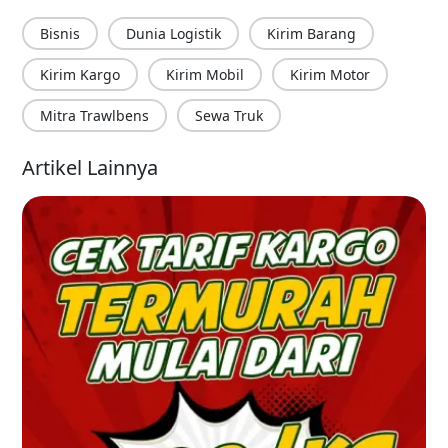
Bisnis
Dunia Logistik
Kirim Barang
Kirim Kargo
Kirim Mobil
Kirim Motor
Mitra Trawlbens
Sewa Truk
Artikel Lainnya