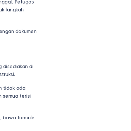
nggal. Petugas
uk langkah
 Dengan dokumen
 disediakan di
struksi.
n tidak ada
 semua terisi
, bawa formulir