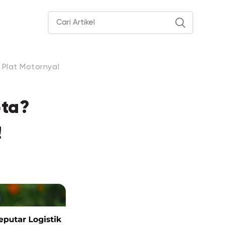
 Plat Motornya!
ota?
!