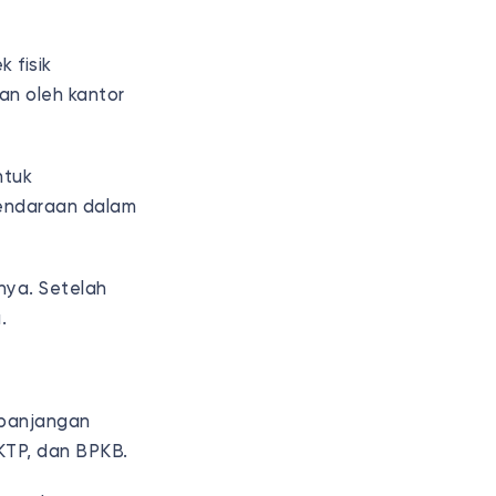
 fisik
an oleh kantor
ntuk
endaraan dalam
nya. Setelah
.
rpanjangan
i KTP, dan BPKB.