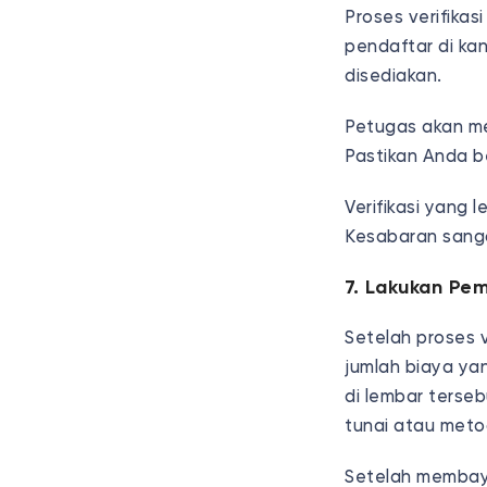
Proses verifika
pendaftar di ka
disediakan.
Petugas akan me
Pastikan Anda be
Verifikasi yang
Kesabaran sanga
7. Lakukan Pe
Setelah proses v
jumlah biaya ya
di lembar terse
tunai atau meto
Setelah membaya