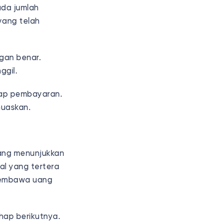
ada jumlah
yang telah
gan benar.
ggil.
ahap pembayaran.
muaskan.
 yang menunjukkan
al yang tertera
 membawa uang
hap berikutnya.