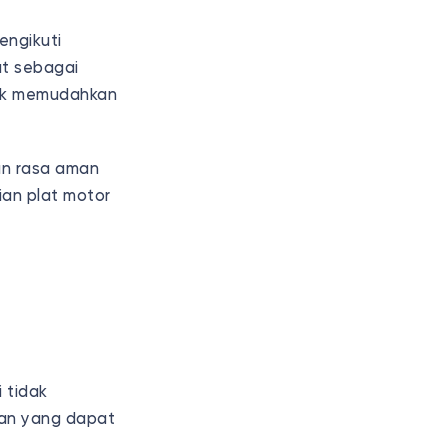
engikuti
at sebagai
uk memudahkan
an rasa aman
an plat motor
 tidak
uan yang dapat