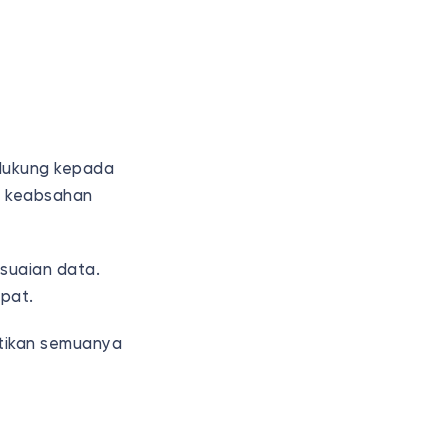
ndukung kepada
sa keabsahan
esuaian data.
epat.
tikan semuanya