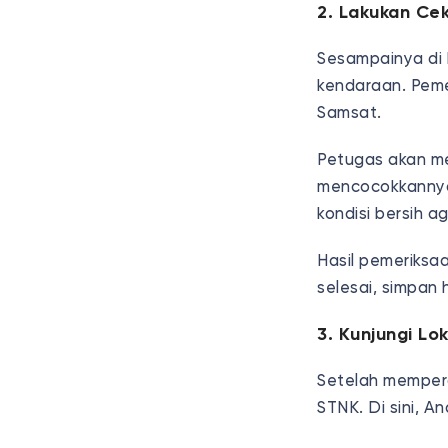
2. Lakukan Cek
Sesampainya di 
kendaraan. Pemer
Samsat.
Petugas akan me
mencocokkannya
kondisi bersih a
Hasil pemeriksaa
selesai, simpan 
3. Kunjungi L
Setelah mempero
STNK. Di sini, A