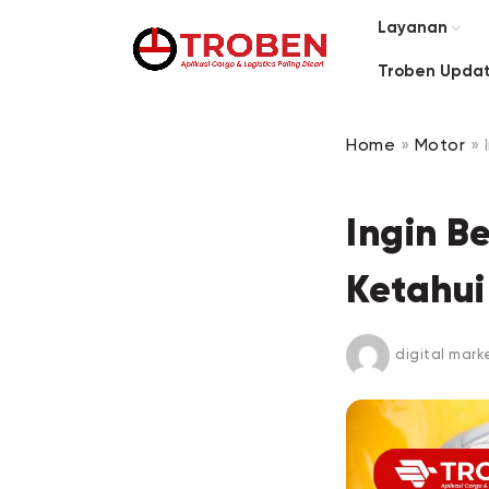
Layanan
Troben Upda
Home
»
Motor
»
Ingin B
Ketahui
digital mark