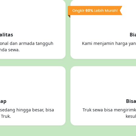
alitas
Bi
sional dan armada tangguh
Kami menjamin harga yang
nda sewa.
kap
Bis
 sedang hingga besar, bisa
Truk sewa bisa mengirimk
Truk.
kesu