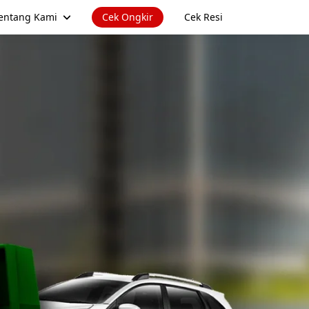
entang Kami
Cek Ongkir
Cek Resi