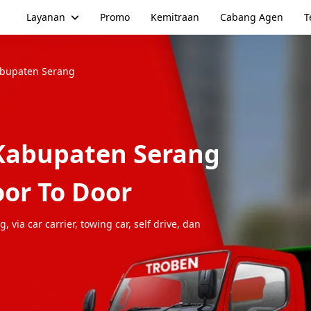
Layanan
Promo
Kemitraan
Cabang Agen
T
bupaten Serang
Kabupaten Serang
or To Door
ng
, via car carrier, towing car, self drive, dan