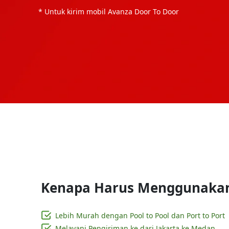
* Untuk kirim mobil Avanza
Door To Door
Kenapa Harus Menggunakan 
Lebih Murah dengan Pool to Pool dan Port to Port
Melayani Pengiriman ke dari Jakarta ke Medan