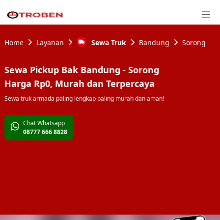
Home
Layanan
Sewa Truk
Bandung
Sorong
Sewa
Pickup Bak
Bandung
-
Sorong
Harga
Rp0
, Murah dan Terpercaya
Sewa truk armada paling lengkap paling murah dan aman!
Chat Whatsapp
08777 666 8828