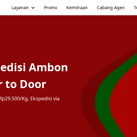
Layanan
Promo
Kemitraan
Cabang Agen
T
pedisi Ambon
 to Door
p29.500/Kg. Ekspedisi via