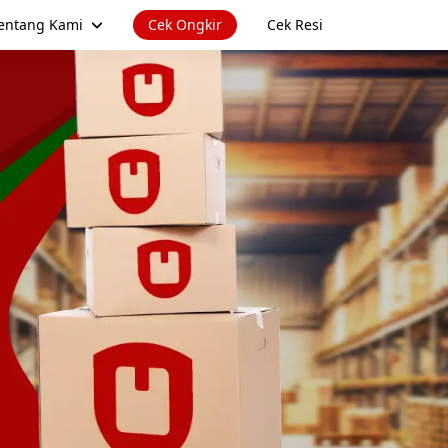
entang Kami
Cek Ongkir
Cek Resi