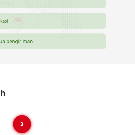
ikasi
mua pengiriman
ah