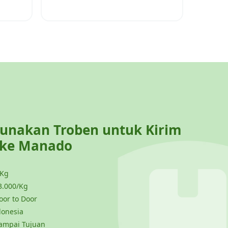
nakan Troben untuk Kirim
 ke
Manado
 Kg
3.000/Kg
or to Door
donesia
ampai Tujuan