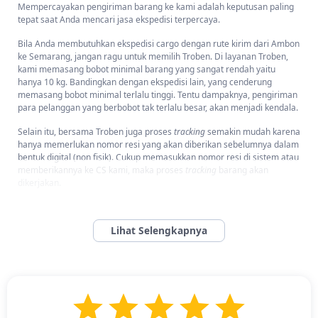
Mempercayakan pengiriman barang ke kami adalah keputusan paling
tepat saat Anda mencari jasa ekspedisi terpercaya.
Bila Anda membutuhkan ekspedisi cargo dengan rute kirim dari Ambon
ke Semarang, jangan ragu untuk memilih Troben. Di layanan Troben,
kami memasang bobot minimal barang yang sangat rendah yaitu
hanya 10 kg. Bandingkan dengan ekspedisi lain, yang cenderung
memasang bobot minimal terlalu tinggi. Tentu dampaknya, pengiriman
para pelanggan yang berbobot tak terlalu besar, akan menjadi kendala.
Selain itu, bersama Troben juga proses
tracking
semakin mudah karena
hanya memerlukan nomor resi yang akan diberikan sebelumnya dalam
bentuk digital (non fisik). Cukup memasukkan nomor resi di sistem atau
memberikannya ke CS kami, maka proses
tracking
barang akan
dikerjakan.
Mengirim barang melalui Troben Pack pasti aman, ongkir murah, dan
terpercaya. Anda bisa langsung mengunduh aplikasi Trawbens di
Playstore atau Appstore atau bisa langsung
menghubungi nomor
Customer Service
kami untuk melakukan pengiriman barang!
Bagaimana Cara Mengirim Barang dari Ambon ke
Semarang dan Kota/Kabupaten di Jawa Tengah?