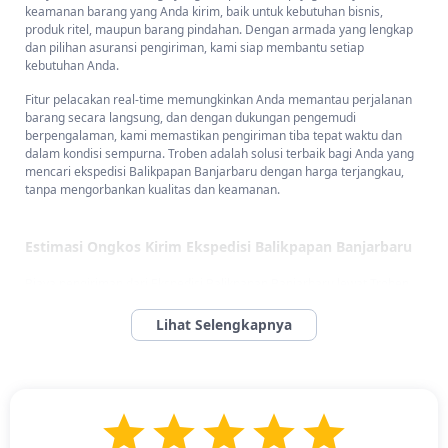
keamanan barang yang Anda kirim, baik untuk kebutuhan bisnis,
produk ritel, maupun barang pindahan. Dengan armada yang lengkap
dan pilihan asuransi pengiriman, kami siap membantu setiap
kebutuhan Anda.
Fitur pelacakan real-time memungkinkan Anda memantau perjalanan
barang secara langsung, dan dengan dukungan pengemudi
berpengalaman, kami memastikan pengiriman tiba tepat waktu dan
dalam kondisi sempurna. Troben adalah solusi terbaik bagi Anda yang
mencari ekspedisi Balikpapan Banjarbaru dengan harga terjangkau,
tanpa mengorbankan kualitas dan keamanan.
Estimasi Ongkos Kirim Ekspedisi Balikpapan Banjarbaru
Biaya pengiriman dari Ekspedisi Balikpapan Banjarbaru lewat Troben
dipengaruhi oleh beberapa faktor seperti jenis barang, berat, dimensi,
dan jenis armada yang dipilih. Kami selalu berusaha memberikan tarif
yang terjangkau dan transparan, sehingga Anda bisa menekan biaya
tanpa mengurangi kualitas layanan.
Melalui aplikasi Troben, Anda dapat dengan mudah menghitung
perkiraan ongkos kirim sebelum memesan, sehingga pengaturan
anggaran jadi lebih praktis. Tarif pengiriman dari Balikpapan ke
Banjarbaru mulai dari
Rp 17.000 per kilogram
, dengan opsi