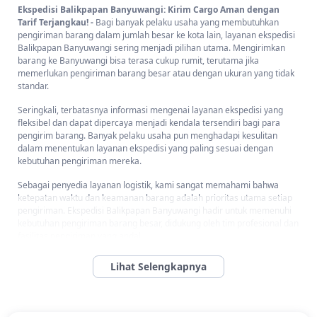
Ekspedisi Balikpapan Banyuwangi: Kirim Cargo Aman dengan
Tarif Terjangkau! -
Bagi banyak pelaku usaha yang membutuhkan
pengiriman barang dalam jumlah besar ke kota lain, layanan ekspedisi
Balikpapan Banyuwangi sering menjadi pilihan utama. Mengirimkan
barang ke Banyuwangi bisa terasa cukup rumit, terutama jika
memerlukan pengiriman barang besar atau dengan ukuran yang tidak
standar.
Seringkali, terbatasnya informasi mengenai layanan ekspedisi yang
fleksibel dan dapat dipercaya menjadi kendala tersendiri bagi para
pengirim barang. Banyak pelaku usaha pun menghadapi kesulitan
dalam menentukan layanan ekspedisi yang paling sesuai dengan
kebutuhan pengiriman mereka.
Sebagai penyedia layanan logistik, kami sangat memahami bahwa
ketepatan waktu dan keamanan barang adalah prioritas utama setiap
pengiriman. Ekspedisi Balikpapan Banyuwangi hadir untuk memenuhi
kebutuhan pengiriman barang besar, didukung oleh tim profesional dan
fasilitas pengiriman yang andal.
Kami berfokus pada layanan yang tidak hanya profesional tetapi juga
dengan harga bersaing, agar setiap pelanggan dapat mengoptimalkan
pengeluaran mereka.