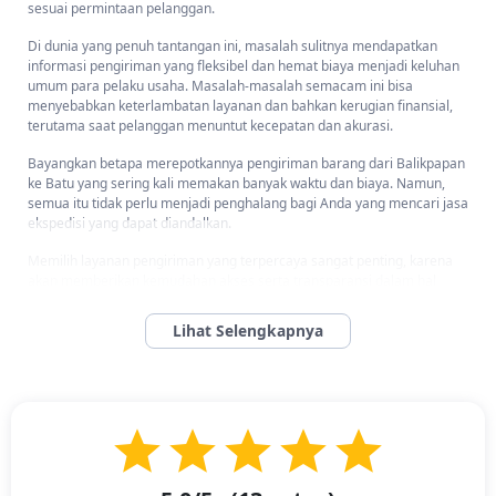
sesuai permintaan pelanggan.
Di dunia yang penuh tantangan ini, masalah sulitnya mendapatkan
informasi pengiriman yang fleksibel dan hemat biaya menjadi keluhan
umum para pelaku usaha. Masalah-masalah semacam ini bisa
menyebabkan keterlambatan layanan dan bahkan kerugian finansial,
terutama saat pelanggan menuntut kecepatan dan akurasi.
Bayangkan betapa merepotkannya pengiriman barang dari Balikpapan
ke Batu yang sering kali memakan banyak waktu dan biaya. Namun,
semua itu tidak perlu menjadi penghalang bagi Anda yang mencari jasa
ekspedisi yang dapat diandalkan.
Memilih layanan pengiriman yang terpercaya sangat penting, karena
akan memberikan kemudahan akses serta transparansi dalam hal
biaya dan waktu pengiriman.
Layanan Ekspedisi Balikpapan Batu menawarkan jaminan kenyamanan
dalam setiap proses pengiriman, baik untuk volume kecil maupun
besar.
Kami bertekad untuk menyediakan pelayanan yang lebih cepat dan
efisien, dengan tarif yang paling bersahabat untuk mendukung
kelancaran bisnis Anda di setiap perjalanan antar pulau.