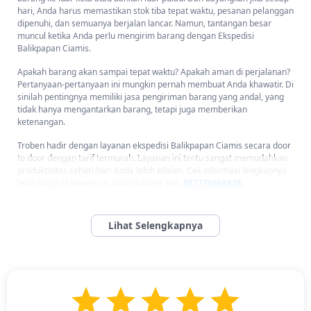
hari, Anda harus memastikan stok tiba tepat waktu, pesanan pelanggan
dipenuhi, dan semuanya berjalan lancar. Namun, tantangan besar
muncul ketika Anda perlu mengirim barang dengan Ekspedisi
Balikpapan Ciamis.
Apakah barang akan sampai tepat waktu? Apakah aman di perjalanan?
Pertanyaan-pertanyaan ini mungkin pernah membuat Anda khawatir. Di
sinilah pentingnya memiliki jasa pengiriman barang yang andal, yang
tidak hanya mengantarkan barang, tetapi juga memberikan
ketenangan.
Troben hadir dengan layanan ekspedisi Balikpapan Ciamis secara door
to door dengan tarif termurah. Layanan ini tentu sangat memudahkan
produktivitas sehari-hari Anda lebih efisien. Cek informasi lengkapnya
lebih lanjut di bawah ini, atau Hubungi WA:
087776668828
.
Tarif Ekspedisi Balikpapan Ciamis Terjangkau dan Tepat
Waktu dengan Troben
Tarif Ekspedisi Balikpapan Ciamis Terjangkau dan Tepat Waktu
dengan Troben -
Di balik tantangan pengiriman yang cukup jauh, hal
lain yang sering menjadi pertimbangan adalah memperkirakan tarif
ekspedisi Balikpapan Ciamis. Anda tentu ingin memastikan bahwa
biaya pengiriman sesuai dengan anggaran bisnis.