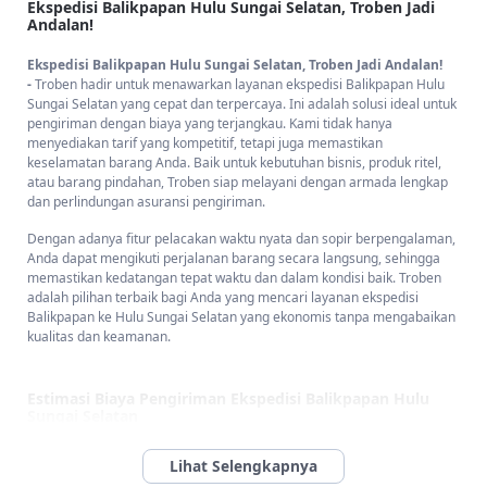
Ekspedisi Balikpapan Hulu Sungai Selatan, Troben Jadi
Andalan!
Ekspedisi Balikpapan Hulu Sungai Selatan, Troben Jadi Andalan!
-
Troben hadir untuk menawarkan layanan ekspedisi Balikpapan Hulu
Sungai Selatan yang cepat dan terpercaya. Ini adalah solusi ideal untuk
pengiriman dengan biaya yang terjangkau. Kami tidak hanya
menyediakan tarif yang kompetitif, tetapi juga memastikan
keselamatan barang Anda. Baik untuk kebutuhan bisnis, produk ritel,
atau barang pindahan, Troben siap melayani dengan armada lengkap
dan perlindungan asuransi pengiriman.
Dengan adanya fitur pelacakan waktu nyata dan sopir berpengalaman,
Anda dapat mengikuti perjalanan barang secara langsung, sehingga
memastikan kedatangan tepat waktu dan dalam kondisi baik. Troben
adalah pilihan terbaik bagi Anda yang mencari layanan ekspedisi
Balikpapan ke Hulu Sungai Selatan yang ekonomis tanpa mengabaikan
kualitas dan keamanan.
Estimasi Biaya Pengiriman Ekspedisi Balikpapan Hulu
Sungai Selatan
Estimasi Biaya Pengiriman Ekspedisi Balikpapan Hulu Sungai
Selatan -
Kami berkomitmen untuk menawarkan tarif yang bersaing