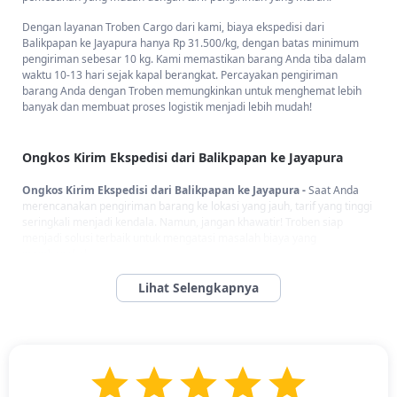
Dengan layanan Troben Cargo dari kami, biaya ekspedisi dari
Balikpapan ke Jayapura hanya Rp 31.500/kg, dengan batas minimum
pengiriman sebesar 10 kg. Kami memastikan barang Anda tiba dalam
waktu 10-13 hari sejak kapal berangkat. Percayakan pengiriman
barang Anda dengan Troben memungkinkan untuk menghemat lebih
banyak dan membuat proses logistik menjadi lebih mudah!
Ongkos Kirim Ekspedisi dari Balikpapan ke Jayapura
Ongkos Kirim Ekspedisi dari Balikpapan ke Jayapura -
Saat Anda
merencanakan pengiriman barang ke lokasi yang jauh, tarif yang tinggi
seringkali menjadi kendala. Namun, jangan khawatir! Troben siap
menjadi solusi terbaik untuk mengatasi masalah biaya yang
membengkak.
Kami menyediakan tarif ekspedisi dari Balikpapan ke Jayapura Rp
31.500/kg, dengan minimal pengiriman 10 kg. Barang Anda akan
sampai dengan dalam waktu 10-13 hari setelah kapal berangkat.
Dengan armada kapal kami yang modern dan efisien, proses
pengiriman melalui laut menjadi lebih lancar dan terjangkau. Troben
menjamin pengiriman barang Anda aman dan ekonomis. Pilih kami
sebagai solusi pengiriman yang hemat dan terpercaya!