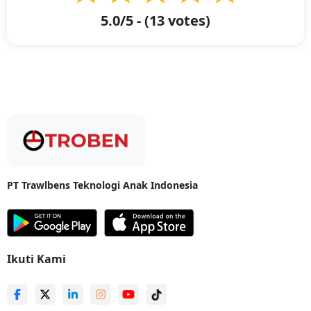
5.0
/5 - (
13
votes)
Keunggulan Memilih Ekspedisi Balikpapan ke Jayapura di
Troben
Keunggulan Memilih Ekspedisi Balikpapan ke Jayapura di Troben -
Dengan memanfaatkan layanan ekspedisi Balikpapan ke Jayapura dari
Troben, Anda akan menemukan berbagai manfaat yang membuat
pengalaman pengiriman Anda semakin menyenangkan. Berikut adalah
beberapa keunggulan yang kami tawarkan:
1. Penjemputan Barang yang Praktis
Kami menyediakan layanan penjemputan barang secara door to door,
PT Trawlbens Teknologi Anak Indonesia
sehingga Anda tidak perlu khawatir untuk mengantarkan barang ke
lokasi kami. Tim profesional kami siap untuk menjemput barang Anda
dari alamat yang sudah ditentukan. Dengan cara ini, pengiriman
barang besar menjadi lebih mudah dan efisien, memungkinkan Anda
untuk menghemat waktu dan tenaga.
Ikuti Kami
2. Layanan Pengemasan yang Berkualitas
Keamanan barang merupakan prioritas kami. Oleh karena itu, kami
menawarkan layanan packing yang profesional untuk memastikan