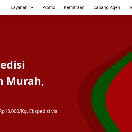
Layanan
Promo
Kemitraan
Cabang Agen
T
edisi
n Murah,
p18.000/Kg. Ekspedisi via