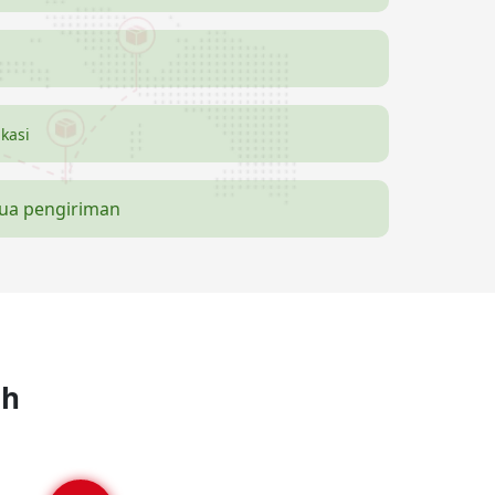
ikasi
mua pengiriman
ah