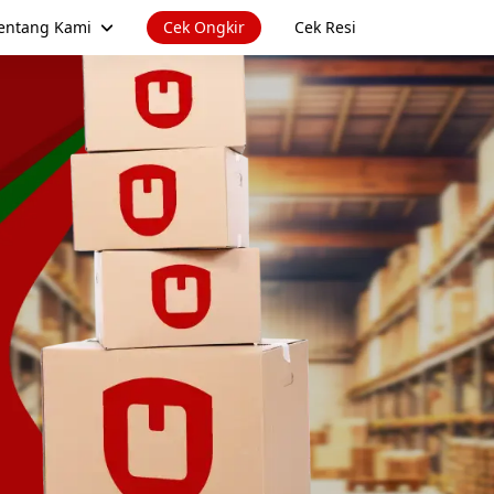
entang Kami
Cek Ongkir
Cek Resi