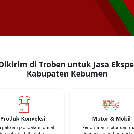
ikirim di Troben untuk Jasa Eksped
Kabupaten Kebumen
Produk Konveksi
Motor & Mobil
m pakaian jadi dalam jumlah
Pengiriman motor dan mo
banyak (bal balan) dari
dengan aman dan mudah