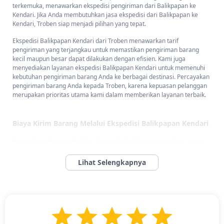
terkemuka, menawarkan ekspedisi pengiriman dari Balikpapan ke
Kendari. Jika Anda membutuhkan jasa ekspedisi dari Balikpapan ke
Kendari, Troben siap menjadi pilihan yang tepat.
Ekspedisi Balikpapan Kendari dari Troben menawarkan tarif
pengiriman yang terjangkau untuk memastikan pengiriman barang
kecil maupun besar dapat dilakukan dengan efisien. Kami juga
menyediakan layanan ekspedisi Balikpapan Kendari untuk memenuhi
kebutuhan pengiriman barang Anda ke berbagai destinasi. Percayakan
pengiriman barang Anda kepada Troben, karena kepuasan pelanggan
merupakan prioritas utama kami dalam memberikan layanan terbaik.
Biaya Kirim Barang Melalui Ekspedisi Balikpapan Kendari
Biaya Kirim Barang Melalui Ekspedisi Balikpapan Kendari -
Kami
hadir dengan tawaran pengiriman yang ekonomis dan terjangkau bagi
pelanggan yang menggunakan layanan ekspedisi Balikpapan Kendari
dari Troben. Mulai dari tarif
Rp 20.500/kg
, dengan ketentuan
pengiriman minimal 10 kg
, kami memberikan solusi pengiriman
yang kompetitif.
Proses pemesanan yang mudah melalui aplikasi Troben juga menjadi
keunggulan kami. Dengan pengalaman bertahun-tahun dalam industri
ini, kami akan memberikan layanan terbaik dan memastikan barang