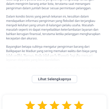
dalam mengirim barang antar kota, terutama saat menangani
pengiriman dalam jumlah besar sesuai permintaan pelanggan.
Dalam kondisi bisnis yang penuh tekanan ini, kesulitan dalam
mendapatkan informasi pengiriman yang fleksibel dan terjangkau
menjadi keluhan yang umum di kalangan pelaku usaha. Masalah-
masalah seperti ini dapat menyebabkan keterlambatan layanan dan
bahkan kerugian finansial, terutama ketika pelanggan mengharapkan
kecepatan dan akurasi.
Bayangkan betapa sulitnya mengatur pengiriman barang dari
Balikpapan ke Madiun yang sering memakan waktu dan biaya yang
tidak sedikit. Namun, Anda tidak perlu khawatir lagi jika mencari
layanan ekspedisi yang bisa diandalkan.
Memilih penyedia jasa pengiriman yang terpercaya sangatlah penting,
karena akan memastikan akses yang mudah serta transparansi dalam
biaya dan waktu pengiriman.
Layanan Ekspedisi Balikpapan Madiun memberikan jaminan
kenyamanan di setiap tahap pengiriman, baik untuk barang dalam
volume kecil maupun besar. Kami berkomitmen untuk menawarkan
pelayanan yang lebih cepat dan efisien, dengan tarif yang bersahabat
untuk mendukung kelancaran bisnis Anda dalam setiap perjalanan
antar pulau.