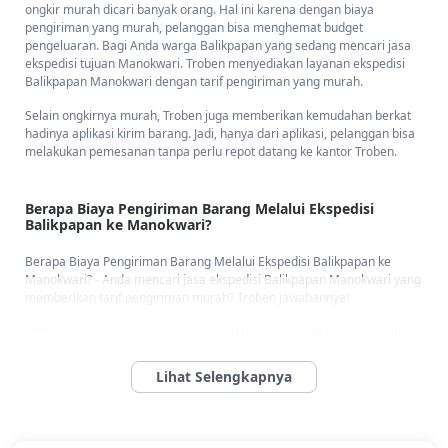
ongkir murah dicari banyak orang. Hal ini karena dengan biaya
pengiriman yang murah, pelanggan bisa menghemat budget
pengeluaran. Bagi Anda warga Balikpapan yang sedang mencari jasa
ekspedisi tujuan Manokwari. Troben menyediakan layanan ekspedisi
Balikpapan Manokwari dengan tarif pengiriman yang murah.
Selain ongkirnya murah, Troben juga memberikan kemudahan berkat
hadinya aplikasi kirim barang. Jadi, hanya dari aplikasi, pelanggan bisa
melakukan pemesanan tanpa perlu repot datang ke kantor Troben.
Berapa Biaya Pengiriman Barang Melalui Ekspedisi
Balikpapan ke Manokwari?
Berapa Biaya Pengiriman Barang Melalui Ekspedisi Balikpapan ke
Manokwari? - Anda mencari jasa ekspedisi Balikpapan Manokwari yang
memberikan tarif pengiriman murah? Troben jawabannya!
Untuk pengiriman barang besar dari Balikpapan ke Manokwari minimal
10 kg, biaya pengirimannya adalah
Rp 27.500/kg
. Dengan ongkir yang
murah ini, pelanggan bisa kirim barang kecil sampai besar sampai 1
ton dengan harga lebih hemat.
Apa Saja Keuntungan Menggunakan Ekspedisi