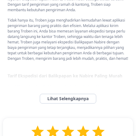
Dengan tarif pengiriman yang ramah di kantong, Troben siap
membantu kebutuhan pengiriman Anda.
Tidak hanya itu, Troben juga menghadirkan kemudahan lewat aplikasi
pengiriman barang yang praktis dan efisien. Melalui aplikasi kirim
barang Troben ini, Anda bisa memesan layanan ekspedisi tanpa perlu
datang langsung ke kantor Troben, sehingga waktu dan tenaga lebih
hemat. Troben juga melayani ekspedisi Balikpapan Nabire dengan
biaya pengiriman yang tetap terjangkau, menjadikannya pilihan yang
tepat untuk berbagai kebutuhan pengiriman Anda di berbagai tujuan.
Dengan Troben, mengirim barang jadi lebih mudah, praktis, dan hemat!
Tarif Ekspedisi dari Balikpapan ke Nabire Paling Murah
Tarif Ekspedisi dari Balikpapan ke Nabire Paling Murah
- Jika Anda
sedang mencari jasa ekspedisi Balikpapan Nabire dengan tarif
pengiriman yang terjangkau, Troben adalah pilihan yang tepat! Troben
menawarkan biaya pengiriman yang sangat kompetitif untuk barang-
barang besar dengan berat minimal 10 kg, hanya Rp 27.500/kg.
Dengan tarif yang ramah di kantong ini, pelanggan dapat mengirimkan
berbagai jenis barang, mulai dari ukuran kecil hingga besar, bahkan
hingga 1 ton. Tidak hanya memberikan harga yang lebih hemat, Troben
juga memastikan proses pengiriman berjalan lancar dan efisien. Solusi