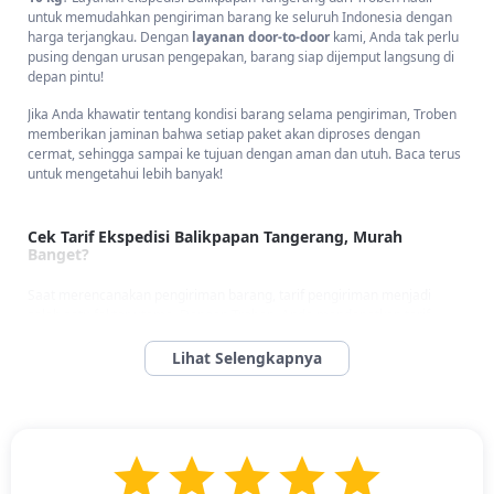
untuk memudahkan pengiriman barang ke seluruh Indonesia dengan
harga terjangkau. Dengan
layanan door-to-door
kami, Anda tak perlu
pusing dengan urusan pengepakan, barang siap dijemput langsung di
depan pintu!
Jika Anda khawatir tentang kondisi barang selama pengiriman, Troben
memberikan jaminan bahwa setiap paket akan diproses dengan
cermat, sehingga sampai ke tujuan dengan aman dan utuh. Baca terus
untuk mengetahui lebih banyak!
Cek Tarif Ekspedisi Balikpapan Tangerang, Murah
Banget?
Saat merencanakan pengiriman barang, tarif pengiriman menjadi
salah satu faktor utama. Dengan Troben, Anda mendapatkan tarif
kompetitif hanya
Rp13.000 per kilogram
, cocok untuk pengiriman
dalam jumlah besar maupun kecil. Selain itu, estimasi waktu
pengiriman adalah
3-5 hari sejak truk berangkat
, memberikan
kepastian dalam perencanaan.
Kami berkomitmen untuk memastikan barang Anda tiba tepat waktu
dengan layanan yang cepat dan efisien. Jika Anda mencari solusi
pengiriman yang ekonomis dan dapat diandalkan, pilihlah layanan
kami. Cek tarif ekspedisi Balikpapan Tangerang sekarang dan nikmati