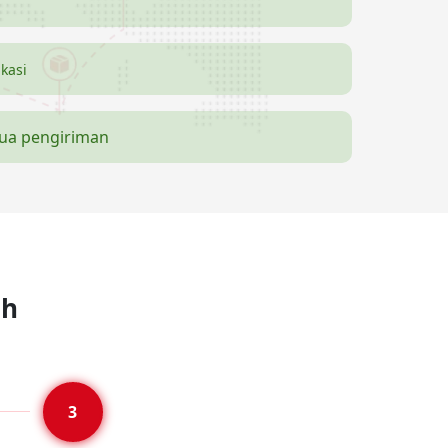
ikasi
mua pengiriman
ah