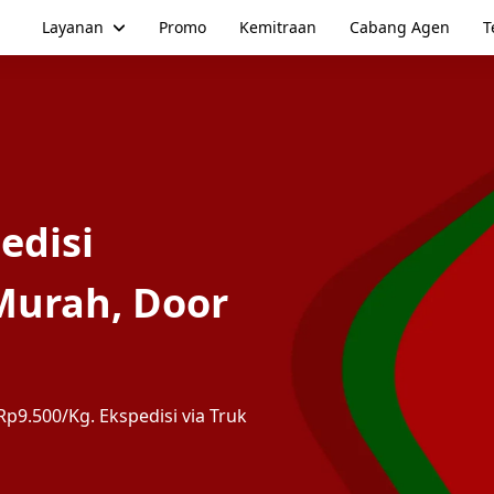
Layanan
Promo
Kemitraan
Cabang Agen
T
edisi
urah, Door
p9.500/Kg. Ekspedisi via Truk