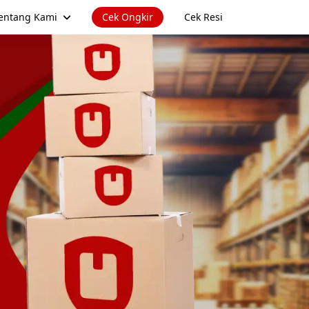
entang Kami
Cek Ongkir
Cek Resi