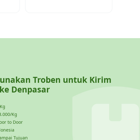
nakan Troben untuk Kirim
 ke
Denpasar
 Kg
3.000/Kg
or to Door
donesia
ampai Tujuan