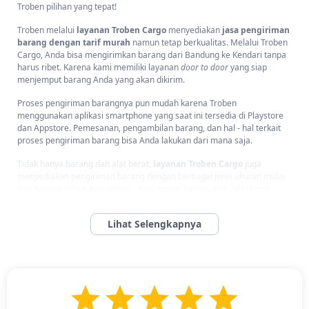
Troben pilihan yang tepat!
Troben melalui
layanan Troben Cargo
menyediakan
jasa pengiriman
barang dengan tarif murah
namun tetap berkualitas. Melalui Troben
Cargo, Anda bisa mengirimkan barang dari Bandung ke Kendari tanpa
harus ribet. Karena kami memiliki layanan
door to door
yang siap
menjemput barang Anda yang akan dikirim.
Proses pengiriman barangnya pun mudah karena Troben
menggunakan aplikasi smartphone yang saat ini tersedia di Playstore
dan Appstore. Pemesanan, pengambilan barang, dan hal - hal terkait
proses pengiriman barang bisa Anda lakukan dari mana saja.
Tidak hanya barang dan alat berat,
layanan Troben Cargo
juga
menyediakan pengiriman barang dengan berbagai jenis ukuran mulai
dari barang kebutuhan sehari - hari, motor, hingga alat - alat berat.
Hubungi CS kami sekarang untuk informasi lebih lanjut!
Ekspedisi Bandung Kendari Min. 10 Kg Ongkir Cargo
Termurah!
Ekspedisi Bandung Kendari Min. 10 Kg Ongkir Cargo Termurah! -
Ekspedisi Bandung Kendari dari Troben
hadir sebagai solusi terbaik
pengiriman barang dari Bandung ke Kendari
dengan ongkir paling