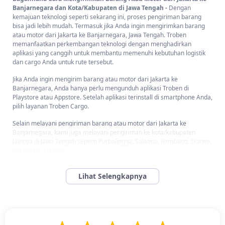
Banjarnegara dan Kota/Kabupaten di Jawa Tengah -
Dengan
kemajuan teknologi seperti sekarang ini, proses pengiriman barang
bisa jadi lebih mudah. Termasuk jika Anda ingin mengirimkan barang
atau motor dari Jakarta ke Banjarnegara, Jawa Tengah. Troben
memanfaatkan perkembangan teknologi dengan menghadirkan
aplikasi yang canggih untuk membantu memenuhi kebutuhan logistik
dan cargo Anda untuk rute tersebut.
Jika Anda ingin mengirim barang atau motor dari Jakarta ke
Banjarnegara, Anda hanya perlu mengunduh aplikasi Troben di
Playstore atau Appstore. Setelah aplikasi terinstall di smartphone Anda,
pilih layanan Troben Cargo.
Selain melayani pengiriman barang atau motor dari Jakarta ke
Banjarnegara, kami juga melayani pengiriman ke kota/kabupaten
lainnya di Jawa Tengah seperti Purbalingga, Salatiga, Rembang, Sragen,
Purworejo, Demak.
Tak hanya bisa melakukan pemesanan dari aplikasi, Anda juga bisa
melakukan pemesanan dengan cara menghubungi CS kami via
087776668828
.
Jasa Ekspedisi Jakarta Banjarnegara, Jawa Tengah Murah
di Troben