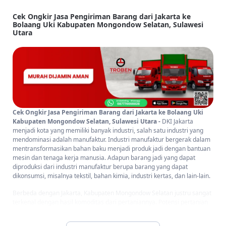
Cek Ongkir Jasa Pengiriman Barang dari Jakarta ke
Bolaang Uki Kabupaten Mongondow Selatan, Sulawesi
Utara
Cek Ongkir Jasa Pengiriman Barang dari Jakarta ke Bolaang Uki
Kabupaten Mongondow Selatan, Sulawesi Utara -
DKI Jakarta
menjadi kota yang memiliki banyak industri, salah satu industri yang
mendominasi adalah manufaktur. Industri manufaktur bergerak dalam
mentransformasikan bahan baku menjadi produk jadi dengan bantuan
mesin dan tenaga kerja manusia. Adapun barang jadi yang dapat
diproduksi dari industri manufaktur berupa barang yang dapat
dikonsumsi, misalnya tekstil, bahan kimia, industri kertas, dan lain-lain.
Berbeda dengan Jakarta, Kabupaten Mongondow Selatan justru sangat
terkenal dengan hasil komoditas dari pertaniannya. Potensi pertanian
tersebut meliputi, perkebunan kelapa, Cengkeh dan Kakao. Terdapat 15
komoditas perkebunan di yang memberikan kontribusi untuk