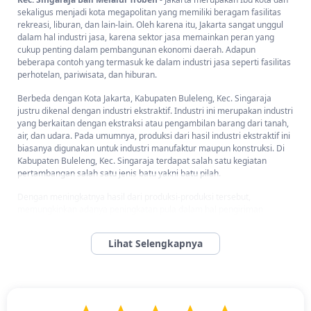
sekaligus menjadi kota megapolitan yang memiliki beragam fasilitas
rekreasi, liburan, dan lain-lain. Oleh karena itu, Jakarta sangat unggul
dalam hal industri jasa, karena sektor jasa memainkan peran yang
cukup penting dalam pembangunan ekonomi daerah. Adapun
beberapa contoh yang termasuk ke dalam industri jasa seperti fasilitas
perhotelan, pariwisata, dan hiburan.
Berbeda dengan Kota Jakarta, Kabupaten Buleleng, Kec. Singaraja
justru dikenal dengan industri ekstraktif. Industri ini merupakan industri
yang berkaitan dengan ekstraksi atau pengambilan barang dari tanah,
air, dan udara. Pada umumnya, produksi dari hasil industri ekstraktif ini
biasanya digunakan untuk industri manufaktur maupun konstruksi. Di
Kabupaten Buleleng, Kec. Singaraja terdapat salah satu kegiatan
pertambangan salah satu jenis batu yakni batu pilah.
Dengan meningkatnya hasil dari produksi-produksi tersebut,
memungkinkan adanya peningkatan pula dalam hal pengiriman
barang. Oleh karena itu, diperlukan adanya jasa pengiriman yang dapat
membantu dan memudahkan pengiriman produk ke seluruh wilayah
Indonesia. Kini telah hadir layanan paket Troben yang dapat membantu
pengiriman paket barang dengan mudah dan murah ke berbagai
daerah di Indonesia. Diantaranya Anda bisa mengirimkan barang dari
Jakarta ke Kabupaten Buleleng, Kec. Singaraja dengan biaya kirim yang
murah.