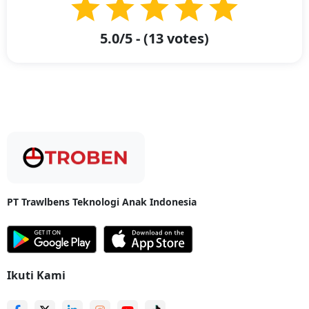
Inilah Cara Order Pengiriman Barang Cepat Melalui Jasa Ekspedisi
Troben
5.0
/5 - (
13
votes)
Jasa pengiriman kargo semakin hari semakin meningkat dan banyak
diminati oleh masyarakat Indonesia terlebih dengan berkembangnya
industri logistik. Kehadiran jasa pengiriman memudahkan kebutuhan
pengiriman barang. Kini Troben merupakan perusahaan jasa ekspedisi
hadir dalam bentuk aplikasi yang bisa langsung Anda unduh di
Play
Store
atau
App Store
. Kemudian, simak bagaimana cara memesan
pengiriman dari Jakarta ke Kabupaten Buleleng, Kec. Singaraja melalui
Troben sebagai berikut:
Download Aplikasi Troben: Buka Aplikasi
Detail Barang: Masukan kategori, ukuran, berat, dan alamat
pengiriman
PT Trawlbens Teknologi Anak Indonesia
Pilih Armada dan Penjemputan: Pilih jenis kendaraan sesuai
muatan
Pembayaran: Review dan lakukan pembayaran harga sesuai
aplikasi
Ikuti Kami
Proses Pengiriman: Cek secara real time status pengiriman