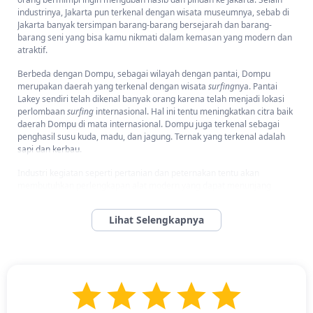
industrinya, Jakarta pun terkenal dengan wisata museumnya, sebab di
Jakarta banyak tersimpan barang-barang bersejarah dan barang-
barang seni yang bisa kamu nikmati dalam kemasan yang modern dan
atraktif.
Berbeda dengan Dompu, sebagai wilayah dengan pantai, Dompu
merupakan daerah yang terkenal dengan wisata
surfing
nya. Pantai
Lakey sendiri telah dikenal banyak orang karena telah menjadi lokasi
perlombaan
surfing
internasional. Hal ini tentu meningkatkan citra baik
daerah Dompu di mata internasional. Dompu juga terkenal sebagai
penghasil susu kuda, madu, dan jagung. Ternak yang terkenal adalah
sapi dan kerbau.
Industri kegiatan seperti pertanian dan peternakan tentu akan
membutuhkan perlengkapan alat modern yang dapat menunjang
perkembangan usaha Anda. Jakarta yang telah dikenal sebagai industri
manufaktur yang banyak menciptakan alat/mesin bisa menjadi
distributor Anda dalam hal melengkapi kebutuhan mesin-mesin dalam
usaha Anda. Jika Anda ingin membeli dan mengirim perlengkapan
alat/mesin dalam jumlah besar, Anda bisa menggunakan layanan
Troben. Troben dapat mengirimkan barang ke seluruh rute wilayah di
Indonesia. Salah satunya, Anda bisa mengirimkan barang dari Jakarta
ke Dompu, Kabupaten Dompu, Nusa Tenggara Barat. Silahkan
cek tarif
pengiriman barang dari Jakarta ke wilayah Nusa Tenggara Barat pada
laman resmi Troben.