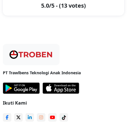
5.0
/5 - (
13
votes)
Layanan Ekspedisi Terpercaya dari Jakarta ke Dompu
bersama Troben
Dalam dunia logistik yang semakin berkembang pesat, menemukan
layanan ekspedisi terpercaya merupakan kunci utama bagi pengiriman
yang aman dan tepat waktu. Troben Cargo hadir sebagai solusi terbaik
untuk pengiriman dari Jakarta ke Dompu, Nusa Tenggara Barat, dengan
pelayanan yang prima dan harga yang kompetitif.
1. Layanan Door-to-Door
Troben Cargo menyediakan layanan door-to-door, sehingga pelanggan
PT Trawlbens Teknologi Anak Indonesia
tidak perlu repot mengantar barang ke titik pengiriman. Tim kami akan
menjemput barang langsung dari lokasi pelanggan di Jakarta dan
mengantarkannya langsung ke alamat tujuan di Dompu.
2. Pengiriman Cepat dan Tepat Waktu
Ikuti Kami
Troben Cargo dikenal dengan kecepatan dan ketepatan waktu
pengirimannya. Rute pengiriman dari Jakarta ke Dompu dirancang
dengan efisien untuk memastikan barang sampai sesuai estimasi
waktu yang dijanjikan. Dengan armada kendaraan yang modern dan
terawat, proses pengiriman berjalan lancar tanpa hambatan.