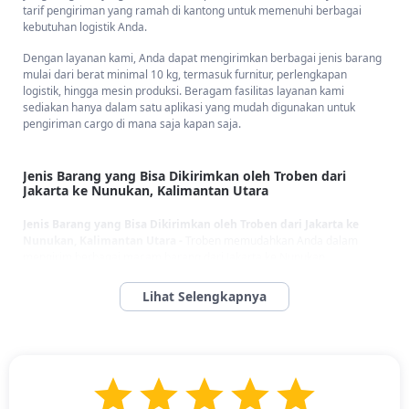
tarif pengiriman yang ramah di kantong untuk memenuhi berbagai
kebutuhan logistik Anda.
Dengan layanan kami, Anda dapat mengirimkan berbagai jenis barang
mulai dari berat minimal 10 kg, termasuk furnitur, perlengkapan
logistik, hingga mesin produksi. Beragam fasilitas layanan kami
sediakan hanya dalam satu aplikasi yang mudah digunakan untuk
pengiriman cargo di mana saja kapan saja.
Jenis Barang yang Bisa Dikirimkan oleh Troben dari
Jakarta ke Nunukan, Kalimantan Utara
Jenis Barang yang Bisa Dikirimkan oleh Troben dari Jakarta ke
Nunukan, Kalimantan Utara -
Troben memudahkan Anda dalam
mengirim berbagai macam barang dari Jakarta ke Nunukan,
Kalimantan Utara, dengan layanan yang fleksibel. Melayani pengiriman
untuk berbagai jenis barang yang seperti berikut:
Peralatan medis
Perabot rumah tangga
Furniture kayu dan baja ringan