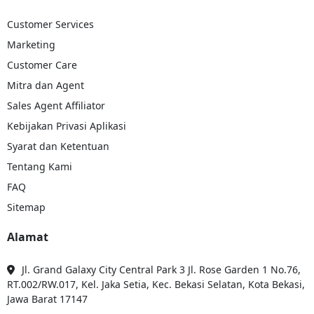
tinggal memasukkan jenis barang, kota asal pengiriman, kota tujuan,
Customer Services
kemudian Klik Tombol Cek Tari, untuk cek tarif biaya pengiriman.
Marketing
Barang Apa Saja yang Bisa Dikirimkan Melalui Ekspedisi
Customer Care
Jakarta Purwokerto?
Mitra dan Agent
Barang Apa Saja yang Bisa Dikirimkan Melalui Ekspedisi Jakarta
Sales Agent Affiliator
Purwokerto? -
Troben siap membantu pengiriman berbagai jenis
Kebijakan Privasi Aplikasi
barang dari Jakarta ke Purwokerto dengan mudah, aman, dan
terpercaya. Selama barang tersebut bukan barang berbahaya seperti
Syarat dan Ketentuan
barang yang mudah meledak, terbakar, maupun obat-obatan
berbahaya. Troben siap melakukan pengiriman dengan aman. Berikut
Tentang Kami
ini adalah jenis barang yang bisa dikirim melalui layanan ekspedisi
FAQ
Jakarta Purwokerto :
Sitemap
Barang Elektronik
Alamat
Perabotan rumah tangga
Jl. Grand Galaxy City Central Park 3 Jl. Rose Garden 1 No.76,
Furniture
RT.002/RW.017, Kel. Jaka Setia, Kec. Bekasi Selatan, Kota Bekasi,
Jawa Barat 17147
Alat Kesehatan