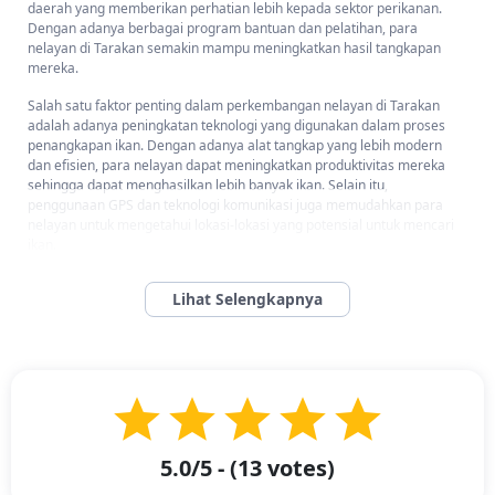
daerah yang memberikan perhatian lebih kepada sektor perikanan.
Dengan adanya berbagai program bantuan dan pelatihan, para
nelayan di Tarakan semakin mampu meningkatkan hasil tangkapan
mereka.
Salah satu faktor penting dalam perkembangan nelayan di Tarakan
adalah adanya peningkatan teknologi yang digunakan dalam proses
penangkapan ikan. Dengan adanya alat tangkap yang lebih modern
dan efisien, para nelayan dapat meningkatkan produktivitas mereka
sehingga dapat menghasilkan lebih banyak ikan. Selain itu,
penggunaan GPS dan teknologi komunikasi juga memudahkan para
nelayan untuk mengetahui lokasi-lokasi yang potensial untuk mencari
ikan.
Selain faktor teknologi, faktor lain yang turut mendukung
perkembangan nelayan di Tarakan adalah adanya akses pasar yang
lebih mudah. Dengan adanya peningkatan infrastruktur seperti jalan
raya dan pelabuhan yang memadai, para nelayan dapat dengan mudah
mengirim hasil tangkapan mereka ke berbagai daerah bahkan hingga
ke luar negeri. Hal ini tentu saja membuka peluang yang lebih luas bagi
para nelayan untuk meningkatkan pendapatan mereka.
Dengan adanya berbagai faktor peningkatan tersebut, Para nelayan
juga dihadapi dengan permasalahan yang terjadi saat ini, dimana
5.0
/5 - (
13
votes)
dengan produksi penangkapan ikan yang banyak tidak diimbangi