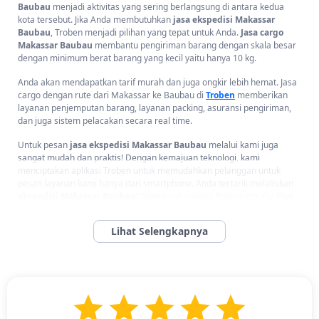
Baubau
menjadi aktivitas yang sering berlangsung di antara kedua
kota tersebut. Jika Anda membutuhkan
jasa ekspedisi Makassar
Baubau
, Troben menjadi pilihan yang tepat untuk Anda.
Jasa cargo
Makassar Baubau
membantu pengiriman barang dengan skala besar
dengan minimum berat barang yang kecil yaitu hanya 10 kg.
Anda akan mendapatkan tarif murah dan juga ongkir lebih hemat. Jasa
cargo dengan rute dari Makassar ke Baubau di
Troben
memberikan
layanan penjemputan barang, layanan packing, asuransi pengiriman,
dan juga sistem pelacakan secara real time.
Untuk pesan
jasa ekspedisi Makassar Baubau
melalui kami juga
sangat mudah dan praktis! Dengan kemajuan teknologi, kami
menciptakan aplikasi Troben untuk memudahkan pelanggan untuk
pesan layanan kami hanya dari smartphone. Anda tertarik melakukan
ekspedisi Makassar Baubau
? Download aplikasi Troben melalui Play
Store maupun App Store sekarang!
Jasa Pengiriman Barang dan Motor Aman dari Kota
Makassar ke Baubau
Jasa Pengiriman Barang dan Motor Aman dari Kota Makassar ke
Baubau -
Troben menjadi pilihan yang tepat untuk Anda yang ingin
mengirimkan barang maupun motor dari kota Makassar ke Kota