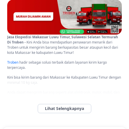
Jasa Ekspedisi Makassar Luwu Timur, Sulawesi Selatan Termurah
Di Troben -
Kini Anda bisa mendapatkan penawaran menarik dari
Troben untuk mengirim barang berkapasitas besar ataupun kecil dari
kota Makassar ke kabupaten Luwu Timur!
Troben
hadir sebagai solusi terbaik dalam layanan kirim kargo
terpercaya.
Kini bisa kirim barang dari Makassar ke Kabupaten Luwu Timur dengan
minimal 10 kg saja.
Anda dapat mengirim barang seperti alat elektronik, motor, mobil, dan
peralatan pertanian dan perkebunan sekalipun dapat Troben kirim
dengan mudah dan aman.
Karena kami menggunakan asuransi.
Troben memiliki layanan penjemputan barang dan service door-to-door
yang memudahkan Anda dalam melakukan proses pengiriman barang