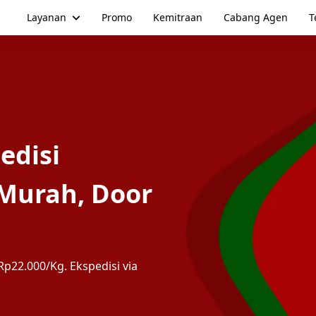
Layanan
Promo
Kemitraan
Cabang Agen
T
edisi
Murah, Door
p22.000/Kg. Ekspedisi via