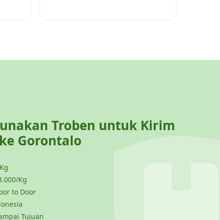
nakan Troben untuk Kirim
 ke
Gorontalo
 Kg
3.000/Kg
or to Door
donesia
ampai Tujuan