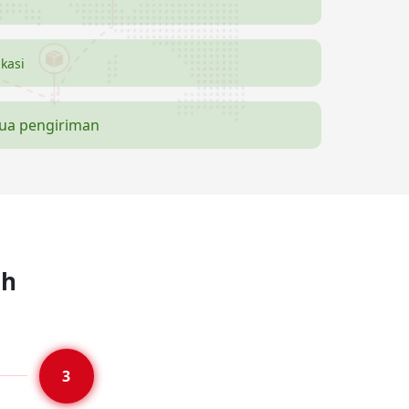
ikasi
mua pengiriman
ah