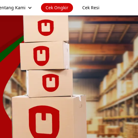
entang Kami
Cek Ongkir
Cek Resi