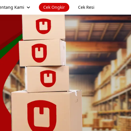
entang Kami
Cek Ongkir
Cek Resi