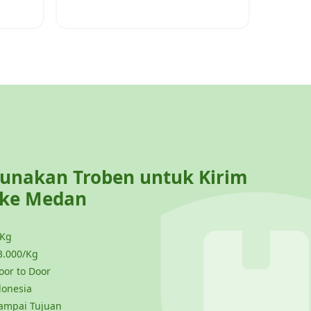
nakan Troben untuk Kirim
 ke
Medan
 Kg
3.000/Kg
or to Door
donesia
ampai Tujuan