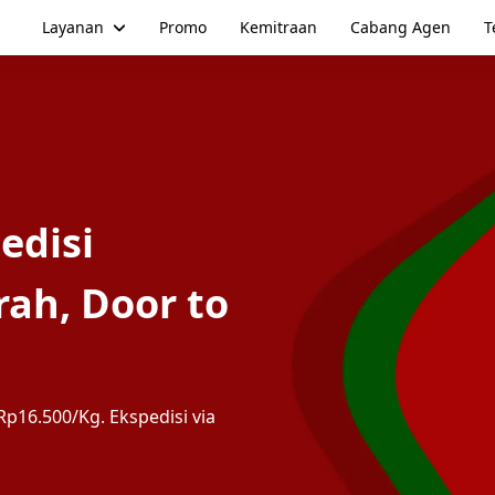
Layanan
Promo
Kemitraan
Cabang Agen
T
edisi
h, Door to
p16.500/Kg. Ekspedisi via