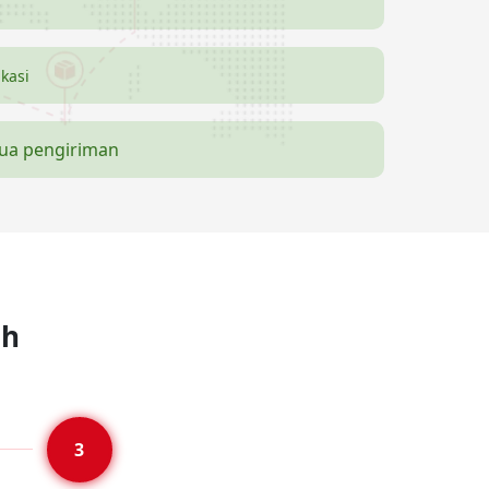
ikasi
mua pengiriman
ah