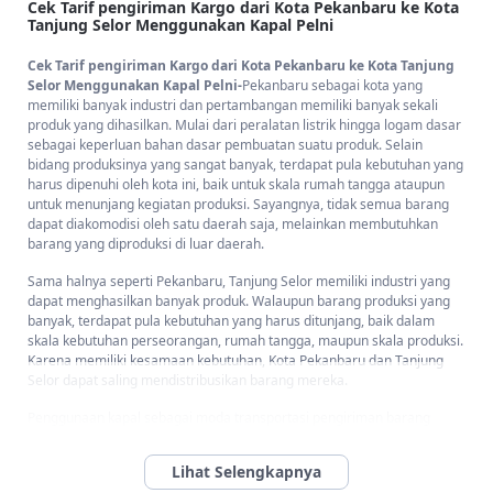
Cek Tarif pengiriman Kargo dari Kota Pekanbaru ke Kota
Tanjung Selor Menggunakan Kapal Pelni
Cek Tarif pengiriman Kargo dari Kota Pekanbaru ke Kota Tanjung
Selor Menggunakan Kapal Pelni-
Pekanbaru sebagai kota yang
memiliki banyak industri dan pertambangan memiliki banyak sekali
produk yang dihasilkan. Mulai dari peralatan listrik hingga logam dasar
sebagai keperluan bahan dasar pembuatan suatu produk. Selain
bidang produksinya yang sangat banyak, terdapat pula kebutuhan yang
harus dipenuhi oleh kota ini, baik untuk skala rumah tangga ataupun
untuk menunjang kegiatan produksi. Sayangnya, tidak semua barang
dapat diakomodisi oleh satu daerah saja, melainkan membutuhkan
barang yang diproduksi di luar daerah.
Sama halnya seperti Pekanbaru, Tanjung Selor memiliki industri yang
dapat menghasilkan banyak produk. Walaupun barang produksi yang
banyak, terdapat pula kebutuhan yang harus ditunjang, baik dalam
skala kebutuhan perseorangan, rumah tangga, maupun skala produksi.
Karena memiliki kesamaan kebutuhan, Kota Pekanbaru dan Tanjung
Selor dapat saling mendistribusikan barang mereka.
Penggunaan kapal sebagai moda transportasi pengiriman barang
memberikan kemudahan berupa pengiriman produk dengan kapasitas
pengiriman barang yang tidak memandang jauh atau dekatnya suatu
wilayah. Hal ini dibutuhkan oleh para pebisnis yang akan memasarkan