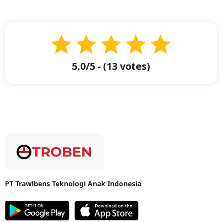
produknya ke luar kota untuk mendekatkan barang yang mereka
produksi kepada konsumen. Layanan ini dibutuhkan agar dapat
mendistribusikan barang dengan jarak yang sangat jauh ke dearah lain
seperti pengiriman barang dari Pekanbaru ke Tanjung Selor ataupun
sebaliknya.
Troben hadir sebagai perusahaan yang menyediakan layanan jasa
pengiriman ekspedisi kargo dan logistik dengan ongkos kirim
5.0
/5 - (
13
votes)
terjangkau dan berbasis daring pertama di Indonesia. Troben hadir
dengan memiliki beberapa bentuk pelayanan seperti Troben Cargo.
Dengan layanan
Troben Cargo
, Anda dapat melakukan pengiriman
logistik atau kargo dengan mudah seperti pengiriman bahan baku,
barang mentah, dan barang setengah jadi. Selain itu, Anda memiliki
kesempatan untuk melakukan pengiriman barang dari Pekanbaru ke
Tanjung Selor dengan estimasi sampai ke tujuan dalam 11 hingga 14
hari sejak keberangkatan truk dan menggunakan moda transportasi
laut berupa kapal Pelni dengan jarak sejauh 3.906 km. Adapun biaya
pengiriman barang kargo dari Pekanbaru ke Tanjung Selor seharga Rp
29.000/kg dengan berat minimal 10 kilogram.
PT Trawlbens Teknologi Anak Indonesia
Pengiriman Paket Murah Rak TV
Pengiriman Paket Murah Rak TV-
Televisi adalah sarana informasi
yang dapat anda miliki dengan mudah di rumah Anda. Kendati