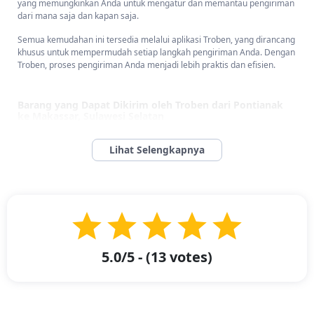
yang memungkinkan Anda untuk mengatur dan memantau pengiriman
dari mana saja dan kapan saja.
Semua kemudahan ini tersedia melalui aplikasi Troben, yang dirancang
khusus untuk mempermudah setiap langkah pengiriman Anda. Dengan
Troben, proses pengiriman Anda menjadi lebih praktis dan efisien.
Barang yang Dapat Dikirim oleh Troben dari Pontianak
ke Makassar, Sulawesi Selatan
Barang yang Dapat Dikirim oleh Troben dari Pontianak ke
Makassar, Sulawesi Selatan -
Troben memberikan kemudahan dalam
pengiriman berbagai macam barang dari Pontianak ke Makassar,
Sulawesi Selatan. Anda dapat mengirimkan barang-barang seperti:
Perabot rumah tangga
Furniture kayu dan baja ringan
5.0
/5 - (
13
votes)
Mesin industri atau manufaktur
Peralatan medis