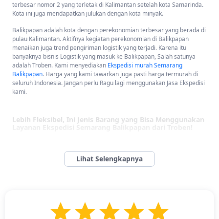
terbesar nomor 2 yang terletak di Kalimantan setelah kota Samarinda.
Kota ini juga mendapatkan julukan dengan kota minyak.
Balikpapan adalah kota dengan perekonomian terbesar yang berada di
pulau Kalimantan. Aktifnya kegiatan perekonomian di Balikpapan
menaikan juga trend pengiriman logistik yang terjadi. Karena itu
banyaknya bisnis Logistik yang masuk ke Balikpapan, Salah satunya
adalah Troben. Kami menyediakan
Ekspedisi murah Semarang
Balikpapan
. Harga yang kami tawarkan juga pasti harga termurah di
seluruh Indonesia. Jangan perlu Ragu lagi menggunakan Jasa Ekspedisi
kami.
Lebih Fleksibel, Ini Jenis Barang yang Bisa Menggunakan
Layanan Ekspedisi Semarang Balikpapan dari Troben!
Lebih Fleksibel, Ini Jenis Barang yang Bisa Menggunakan Layanan
Ekspedisi Semarang Balikpapan dari Troben! -
Kini, mengirim
barang dari Surabaya ke Palembang menjadi semakin praktis dan
efisien berkat layanan ekspedisi cargo dari Troben yang terpercaya.
Troben siap mengantar berbagai jenis barang Anda, seperti:
Furniture rumah tangga
Peralatan musik