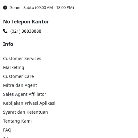
Ongkos Kirim Terjangkau
Senin - Sabtu (09:00 AM - 18:00 PM)
Troben Ekspedisi menawarkan tarif pengiriman yang kompetitif
untuk rute Semarang-Balikpapan, memberikan solusi hemat
No Telepon Kantor
biaya bagi bisnis dan individu.
(021) 38838888
Layanan Door-to-Door
Memudahkan pengiriman dengan layanan jemput di lokasi
Info
pengirim dan antar langsung ke alamat tujuan di Balikpapan
tanpa repot.
Customer Services
Kecepatan Pengiriman
Marketing
Troben Ekspedisi dikenal dengan durasi pengiriman yang cepat
dan tepat waktu, memastikan barang tiba sesuai dengan
Customer Care
estimasi.
Mitra dan Agent
Jaminan Keamanan Barang
Sales Agent Affiliator
Sistem pengemasan yang aman dan profesional menjamin
barang sampai di tujuan dalam kondisi baik, tanpa kerusakan.
Kebijakan Privasi Aplikasi
Syarat dan Ketentuan
Tracking Real-Time
Pelanggan dapat memantau status pengiriman secara real-time,
Tentang Kami
memberikan transparansi dan kemudahan untuk mengawasi
FAQ
barang.