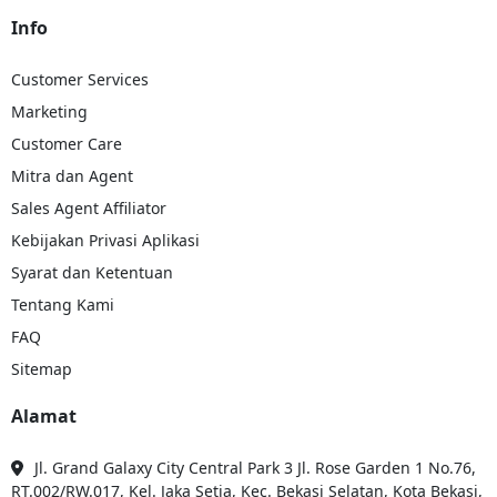
Info
Troben juga mengirimkan material bangunan seperti semen, bata
ringan, baja ringan, atau keramik untuk proyek-proyek konstruksi di
Banjarmasin.
Customer Services
Kendaraan Bermotor
Marketing
Customer Care
Layanan Troben Carrier menyediakan pengiriman kendaraan bermotor,
baik sepeda motor maupun mobil, dengan perlindungan maksimal
Mitra dan Agent
selama perjalanan.
Sales Agent Affiliator
Barang Dagangan
Kebijakan Privasi Aplikasi
Pelaku usaha dapat memanfaatkan Troben Ekspedisi untuk
Syarat dan Ketentuan
mengirimkan berbagai jenis barang dagangan, mulai dari produk
fashion, peralatan rumah tangga, hingga aksesoris.
Tentang Kami
FAQ
Dengan cakupan jenis barang yang luas, Troben Ekspedisi memastikan
setiap kiriman dapat sampai tepat waktu dan dalam kondisi terbaik.
Sitemap
Alamat
Jasa Kirim Barang dari Semarang ke Banjarmasin Lebih
Praktis Dengan Aplikasi
Jl. Grand Galaxy City Central Park 3 Jl. Rose Garden 1 No.76,
Jasa Kirim Barang dari Semarang ke Banjarmasin Lebih Praktis
RT.002/RW.017, Kel. Jaka Setia, Kec. Bekasi Selatan, Kota Bekasi,