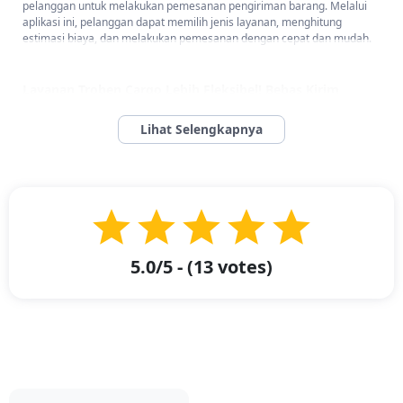
pelanggan untuk melakukan pemesanan pengiriman barang. Melalui
aplikasi ini, pelanggan dapat memilih jenis layanan, menghitung
estimasi biaya, dan melakukan pemesanan dengan cepat dan mudah.
Layanan Troben Cargo Lebih Fleksibel! Bebas Kirim
Apapun Mulai dari 10kg untuk Rute Ekspedisi Semarang
Samarinda
Layanan Troben Cargo Lebih Fleksibel! Bebas Kirim Apapun Mulai
5.0
/5 - (
13
votes)
dari 10kg untuk Rute Ekspedisi Semarang Samarinda -
Pengiriman
cargo adalah pilihan terbaik untuk mengirim berbagai jenis barang,
baik dalam jumlah kecil maupun besar. Dengan teknologi logistik yang
semakin canggih dan sistem distribusi yang sangat efisien, kami dapat
menangani hampir semua jenis barang. Beberapa barang yang sering
kami kirimkan meliputi:
Peralatan elektronik