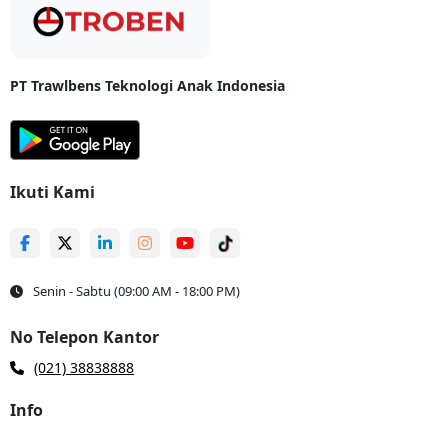
Kendaraan Motor
Mesin Perkakas
PT Trawlbens Teknologi Anak Indonesia
Furniture
Alat Musik
Bahan Baku manufaktur
Ikuti Kami
Produk Makanan dan Minuman
Dokumen dan Surat Penting
Senin - Sabtu (09:00 AM - 18:00 PM)
Material Bangunan
No Telepon Kantor
Barang Kesehatan dan Medis
(021) 38838888
Barang Seni dan Koleksi
Info
Barang Pribadi dan Barang Antik