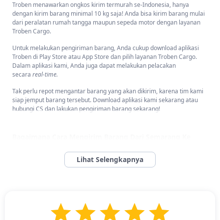
Troben menawarkan ongkos kirim termurah se-Indonesia, hanya
dengan kirim barang minimal 10 kg saja! Anda bisa kirim barang mulai
dari peralatan rumah tangga maupun sepeda motor dengan layanan
Troben Cargo.
Untuk melakukan pengiriman barang, Anda cukup download aplikasi
Troben di Play Store atau App Store dan pilih layanan Troben Cargo.
Dalam aplikasi kami, Anda juga dapat melakukan pelacakan
secara
real-time.
Tak perlu repot mengantar barang yang akan dikirim, karena tim kami
siap jemput barang tersebut. Download aplikasi kami sekarang atau
hubungi CS dan lakukan pengiriman barang sekarang!
Bagaimana Cara Mengirim Barang Dari Semarang Ke
Yogyakarta Dan Kota/Kabupaten di DI Yogyakarta?
Bagaimana Cara Mengirim Barang Dari Semarang Ke Yogyakarta
Dan Kota/Kabupaten di DI Yogyakarta? -
Tidak perlu bingung lagi
dalam mencari jasa ekspedisi pengiriman kargo dari Semarang ke
Yogyakarta, karena Troben adalah solusi terpercaya yang dapat Anda
andalkan!
Troben memberikan solusi untuk pengiriman barang. Kami