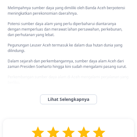
Melimpahnya sumber daya yang dimiliki oleh Banda Aceh berpotensi
meningkatkan perekonomian daerahnya.
Potensi sumber daya alam yang perlu diperbaharui diantaranya
dengan memperluas dan merawat lahan persawahan, perkebunan,
dan perhutanan yang lebat.
Pegunungan Leuser Aceh termasuk ke dalam dua hutan dunia yang
dilindungi.
Dalam sejarah dan perkembangannya, sumber daya alam Aceh dari
zaman Presiden Soeharto hingga kini sudah mengalami pasang surut.
Perkembangan sumber daya alam di Aceh mengalami perjalanan yang
berliku.
Mulai dari masa kejayaan, kemunduran, hingga berpotensi untuk terus
ditingkatkan.
Aceh juga memiliki dana dan kebijakan otonomi khusus yang bisa
dilakukan dengan tepat sesuai dengan kebutuhan daerahnya.
Namun tentunya harus dibarengi dengan pengelolaan sumber daya
alam yang berbasis kemerdekaan dan kemakmuran.