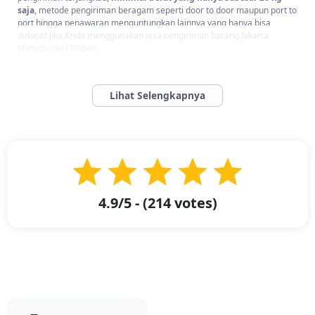
saja
, metode pengiriman beragam seperti door to door maupun port to
port hingga penawaran menguntungkan lainnya yang hanya bisa
didapat jika Anda menggunakan jasa pengiriman barang Jakarta
Manado dari Troben.
Namun tidak hanya keuntungan-keuntungan tersebut yang akan Anda
dapatkan. Troben akan pastikan pengalaman menggunakan jasa
ekspedisi kami akan berkesan positif, sebab kami didukung dengan
pelayanan profesional terintegrasi digital, seperti pemesanan barang,
pelacakan barang real time, hingga perkiraan biaya pengiriman.
Layanan yang sudah berbasis aplikasi ini juga telah didukung oleh
Customer Care
yang siap melayani Anda mulai dari Senin hingga Sabtu
pukul 09.00 sampai 18.00.
Lantas apa lagi yang Anda tunggu? Bagi Anda semua Masyarakat
4.9
/5 - (
214
votes)
Jakarta yang ingin mengirimkan barang ke Manado, segeralah gunakan
layanan dari Troben untuk Ekspedisi Jakarta Manado. Pemesanan
mudah lewat aplikasi serta syarat pengirimannya yang mudah akan
sangat membantu Anda. Jadi download aplikasi Troben sekarang juga!
Estimasi Waktu Pengiriman Cepat Jadi Unggulan Troben
Dalam Ekspedisi Jakarta Manado